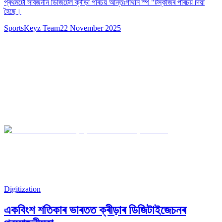
প্ৰথমটো সাৰ্বজনীন ডিজিটেল ক্ৰীড়া পৰিচয় আন্তঃগাঁথনি স্প "ৰ্টস্কীজৰ পৰিচয় দিয়া
হৈছে।
SportsKeyz Team
22 November 2025
Digitization
একবিংশ শতিকাৰ ভাৰতত ক্ৰীড়াৰ ডিজিটাইজেচনৰ