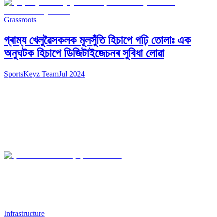
Grassroots
গ্ৰাম্য খেলুৱৈসকলক মূলসুঁতি হিচাপে গঢ়ি তোলাঃ এক
অনুঘটক হিচাপে ডিজিটাইজেচনৰ সুবিধা লোৱা
SportsKeyz Team
Jul 2024
Infrastructure