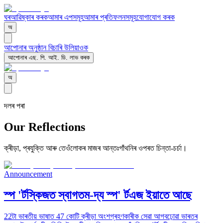
ঘৰ
আৱিষ্কাৰ কৰক
আমাৰ এপসমূহ
আমাৰ প্ৰতিফলনসমূহ
যোগাযোগ কৰক
অ
আপোনাৰ অনুষ্ঠান বিচাৰি উলিয়াওক
আপোনাৰ এছ. পি. আই. ডি. লাভ কৰক
অ
দলৰ পৰা
Our
Reflections
ক্ৰীড়া, প্ৰযুক্তি আৰু তেওঁলোকৰ মাজৰ আন্তঃগাঁথনিৰ ওপৰত চিন্তা-চৰ্চা।
Announcement
স্প 'ৰ্টস্কিজত স্বাগতম-দ্য স্প' ৰ্টএজ ইয়াতে আছে
22টা ভাৰতীয় ভাষাত 47 কোটি ক্ৰীড়া অংশগ্ৰহণকাৰীক সেৱা আগবঢ়োৱা ভাৰতৰ