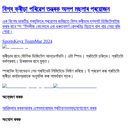
বিশ্ব ক্ৰীড়া পৰিৱেশ তন্ত্ৰক অলপ মছলাৰ প্ৰয়োজন
এক বিশেষ ভাৰতীয় প্ৰযুক্তিৰ প্ৰয়োগৰ জৰিয়তে বিশ্ব ক্ৰীড়াৰ দৃশ্যপট ডিজিটেলাইজ
কৰাৰ বাবে স্প "ৰ্টস্কীজ কেনেদৰে এক গুৰুত্বপূৰ্ণ কেন্দ্ৰবিন্দু হিচাপে খাপ খায় সেয়া বুজি
পোৱা।
SportsKeyz Team
Mar 2024
ক্ৰীড়াৰ বাবে মৌলিক ডিজিটেল আন্তঃগাঁথনি। এটা স্পিড। প্ৰতিটো চৰিত্ৰ। প্ৰতিটো
কৰ্মপ্ৰবাহ। চিৰকালৰ বাবে মুক্ত।
স্পৰটেক ইনোভেচন লেব প্ৰাইভেট লিমিটেডে নিৰ্মাণ কৰিছে। ই প্ৰৱেশ কৰা প্ৰতিটো
ক্ৰীড়া কাৰ্য্যপ্রবাহক অনুঘটক কৰা সামৰ্থবান স্তৰ।
অন্বেষণ কৰক
আৱিষ্কাৰ কৰক
আমাৰ এপসমূহ
আমাৰ প্ৰতিফলনসমূহ
যোগাযোগ কৰক
সংযোগ কৰক