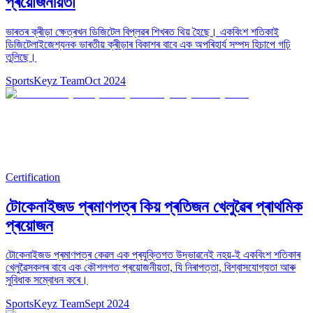
প্ৰয়োজনীয়তা
ভাৰতৰ ক্ৰীড়া ক্ষেত্ৰখন ডিজিটেল বিপ্লৱৰ শিখৰত থিয় হৈছে। একবিংশ শতিকাই
ডিজিটেলাইজেশ্যনক ভাৰতীয় ক্ৰীড়াৰ বিকাশৰ বাবে এক অপৰিহাৰ্য সম্পদ হিচাপে গঢ়ি
তুলিছে।
SportsKeyz Team
Oct 2024
Certification
টোকেনাইজড প্ৰমাণপত্ৰ কিয় প্ৰতিজন খেলুৱৈৰ প্ৰাথমিক
প্ৰয়োজন
টোকেনাইজড প্ৰমাণপত্ৰ কেৱল এক প্ৰযুক্তিগত উদ্ভাৱনেই নহয়-ই একবিংশ শতিকাৰ
খেলুৱৈসকলৰ বাবে এক কৌশলগত প্ৰয়োজনীয়তা, যি নিৰাপত্তা, বিশ্বাসযোগ্যতা আৰু
সুবিধাক সম্বোধন কৰে।
SportsKeyz Team
Sept 2024