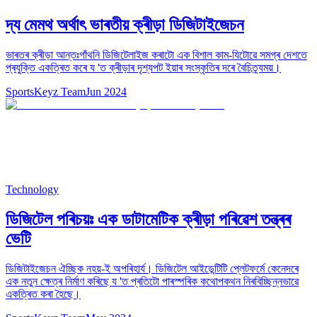
দ্য মেমথ অৰ্থাৎ ভাৰতীয় ক্ৰীড়া ডিজিটাইজেচন
ভাৰতৰ ক্ৰীড়া আন্তঃগাঁথনি ডিজিটেলাইজ কৰাটো এক বিশাল কাম-যিটোৱে সমগ্ৰ দেশতে
প্ৰযুক্তি একত্ৰিত কৰে য 'ত ক্ৰীড়াৰ দৃশ্যপট ইয়াৰ সংস্কৃতিৰ দৰে বৈচিত্ৰ্যময়।
SportsKeyz Team
Jun 2024
Technology
ডিজিটেল পৰিচয়ঃ এক ডাটামেটিক ক্ৰীড়া পৰিৱেশ তন্ত্ৰৰ
ভেটি
ডিজিটাইজেচন ঐচ্ছিক নহয়-ই অপৰিহাৰ্য। ডিজিটেল আইডেন্টিটি প্লেটফৰ্মে কেনেদৰে
এক নতুন ক্ষেত্ৰ নিৰ্মাণ কৰিছে য 'ত প্ৰতিটো পাৰস্পৰিক কথোপকথন নিৰবিচ্ছিন্নভাৱে
একত্ৰিত কৰা হৈছে।