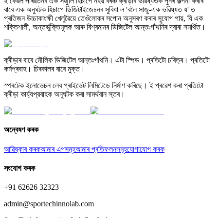
ই কেৱল পৰিৱৰ্তনৰ এক সঁজুলি হিচাপে নহয় বৰঞ্চ ক্ৰীড়াৰ ভৱিষ্যতক পুনৰ কল্পনা কৰাৰ
বাবে এক অনুঘটক হিচাপে ডিজিটাইজেচনৰ সুবিধা ল 'বলৈ সাজু-এক ভৱিষ্যত য' ত
প্ৰতিজন উচ্চাকাংক্ষী খেলুৱৈয়ে তেওঁলোকৰ সপোন অনুসৰণ কৰাৰ সুযোগ পায়, যি এক
শক্তিশালী, অন্তৰ্ভুক্তিমূলক আৰু বিশ্বমানৰ ডিজিটেল আন্তঃগাঁথনিৰ দ্বাৰা সমৰ্থিত।
ক্ৰীড়াৰ বাবে মৌলিক ডিজিটেল আন্তঃগাঁথনি। এটা স্পিড। প্ৰতিটো চৰিত্ৰ। প্ৰতিটো
কৰ্মপ্ৰবাহ। চিৰকালৰ বাবে মুক্ত।
স্পৰটেক ইনোভেচন লেব প্ৰাইভেট লিমিটেডে নিৰ্মাণ কৰিছে। ই প্ৰৱেশ কৰা প্ৰতিটো
ক্ৰীড়া কাৰ্য্যপ্রবাহক অনুঘটক কৰা সামৰ্থবান স্তৰ।
অন্বেষণ কৰক
আৱিষ্কাৰ কৰক
আমাৰ এপসমূহ
আমাৰ প্ৰতিফলনসমূহ
যোগাযোগ কৰক
সংযোগ কৰক
+91 62626 32323
admin@sportechinnolab.com