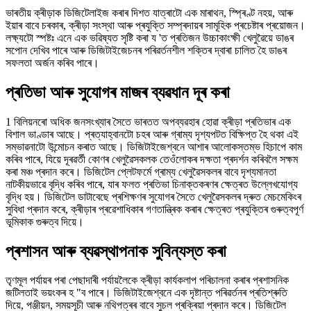
ভাৰতীয় ক্ৰীড়াক ডিজিটেলাইজ কৰাৰ দিশত যাত্ৰাটো এক মাৰাথন, স্প্ৰিণ্ট নহয়, আৰু
ইয়াৰ বাবে চৰকাৰ, ক্ৰীড়া সংস্থা আৰু প্ৰযুক্তি সম্প্ৰদায়ৰ সামূহিক প্ৰচেষ্টাৰ প্ৰয়োজন।
লক্ষ্যটো স্পষ্টঃ এনে এক ভৱিষ্যত সৃষ্টি কৰা য 'ত প্ৰতিজন উচ্চাকাংক্ষী খেলুৱৈয়ে ডাঙৰ
সপোন দেখিব পাৰে আৰু ডিজিটাইজেচনৰ পৰিৱৰ্তনশীল শক্তিৰ দ্বাৰা চালিত হৈ ডাঙৰ
সফলতা অৰ্জন কৰিব পাৰে।
প্ৰতিভা আৰু সুযোগৰ মাজৰ ব্যৱধান দূৰ কৰা
1 বিলিয়নৰো অধিক জনসংখ্যাৰ সৈতে ভাৰতত অপব্যৱহাৰ হোৱা ক্ৰীড়া প্ৰতিভাৰ এক
বিশাল ভাণ্ডাৰ আছে। প্ৰত্যাহ্বানটো চহৰ আৰু গ্ৰাম্য দৃশ্যপটত বিক্ষিপ্ত হৈ থকা এই
সম্ভাৱনাটো উন্মোচন কৰাত আছে। ডিজিটাইজেশ্বনে আশাৰ আলোকস্তম্ভ হিচাপে কাম
কৰিব পাৰে, যিয়ে দূৰৱৰ্তী কোণৰ খেলুৱৈসকলক তেওঁলোকৰ দক্ষতা প্ৰদৰ্শন কৰিবলৈ সক্ষম
কৰা মঞ্চ প্ৰদান কৰে। ডিজিটেল প্লেটফৰ্মে গ্ৰাম্য খেলুৱৈসকলৰ বাবে দৃশ্যমানতা
নাটকীয়ভাৱে বৃদ্ধি কৰিব পাৰে, যাৰ ফলত প্ৰতিভা চিনাক্তকৰণৰ ক্ষেত্ৰত উল্লেখযোগ্য
বৃদ্ধি হয়। ডিজিটেল ডাটাবেছে প্ৰশিক্ষণৰ সুযোগৰ সৈতে খেলুৱৈসকলৰ দ্ৰুত মেচমেকিংৰ
সুবিধা প্ৰদান কৰে, ক্ৰীড়াৰ প্ৰৱেশাধিকাৰ গণতান্ত্ৰিক কৰাৰ ক্ষেত্ৰত প্ৰযুক্তিৰ গুৰুত্বপূৰ্ণ
ভূমিকাক গুৰুত্ব দিয়ে।
প্ৰশাসন আৰু ব্যৱস্থাপনাক সুবিন্যস্ত কৰা
তৃণমূল পৰ্যায়ৰ পৰা পেছাদাৰী পৰ্যায়লৈকে ক্ৰীড়া কাৰ্যকলাপ পৰিচালনা কৰাৰ প্ৰশাসনিক
জটিলতাই ভয়ংকৰ হ "ব পাৰে। ডিজিটাইজেশ্বনে এক দৃষ্টান্ত পৰিৱৰ্তনৰ প্ৰতিশ্ৰুতি
দিয়ে, পঞ্জীয়ন, সময়সূচী আৰু নথিপত্ৰৰ বাবে সুচল প্ৰক্ৰিয়া প্ৰদান কৰে। ডিজিটেল