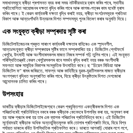
সমাধানসমূহে ক্ৰীড়া প্ৰশাসনত ব্যয় কৰা সময় নাটকীয়ভাৱে হ্ৰাস কৰিব পাৰে, স্থানীয়
প্ৰতিযোগিতা আয়োজনৰ দক্ষতা বৃদ্ধি কৰিব পাৰে আৰু কাগজ-পত্ৰৰ কাম যথেষ্ট হ্ৰাস
কৰিব পাৰে। ই কেৱল কাৰ্য্যকৰী দক্ষতা বৃদ্ধি কৰাই নহয়, ক্ৰীড়া সংগঠনসমূহক প্ৰতিভা
বিকাশ আৰু আন্তঃগাঁথনি উন্নয়নৰ দিশত সম্পদসমূহ পুনৰ বিতৰণ কৰাৰ অনুমতি দিয়ে।
এক সংযুক্ত ক্ৰীড়া সম্প্ৰদায় সৃষ্টি কৰা
ডিজিটেলাইজেচনৰ প্ৰকৃত সাৰাংশ কাৰ্য্যকৰী দক্ষতাৰ বাহিৰেও এক স্পন্দনশীল,
আন্তঃসংযুক্ত ক্ৰীড়া সম্প্ৰদায়ৰ সৃষ্টিৰ ফালে সম্প্ৰসাৰিত হয়। ডিজিটেল প্লেটফৰ্মে
খেলুৱৈ, উৎসাহী আৰু অংশীদাৰসকলৰ মাজত নিজৰ সম্পৰ্ক গঢ়ি তুলিব পাৰে। এই সংযুক্ত
পৰিস্থিতিতন্ত্ৰই কেৱল খেলুৱৈসকলৰ বাবে সমৰ্থন বৃদ্ধি কৰাই নহয় বৰঞ্চ অংশীদাৰী
সফলতা আৰু সামূহিক বিকাশৰ সংস্কৃতিক উৎসাহিত কৰে। ছ "চিয়েল মিডিয়া আৰু
ডিজিটেল ফ" ৰামৰ জৰিয়তে, সাফল্য আৰু কাহিনীয়ে যুৱক-যুৱতীসকলৰ মাজত ক্ৰীড়াৰ
অংশগ্ৰহণ বৃদ্ধিত অনুপ্ৰাণিত কৰিব পাৰে, যিয়ে ক্ৰীড়া উৎকৃষ্টতাৰ দিশত দেশজোৰা
আন্দোলনক চালিত কৰিব পাৰে।
উপসংহার
ভাৰতীয় ক্ৰীড়াৰ ডিজিটেলাইজেশ্বনে কেৱল প্ৰযুক্তিগত একত্ৰীকৰণৰ দিশত এক
পৰিৱৰ্তনৰেই প্ৰতিনিধিত্ব নকৰে বৰঞ্চ ক্ৰীড়াক কেনেদৰে উপলব্ধি কৰা হয়, অনুসৰণ কৰা
হয় আৰু প্ৰচাৰ কৰা হয় তাৰ এক ব্যাপক পৰিৱৰ্তনৰ প্ৰতিনিধিত্ব কৰে। এই ডিজিটেল
সূৰ্য্যোদয়ই ক্ৰীড়াক অধিক অন্তৰ্ভুক্তিমূলক কৰি তোলাৰ প্ৰতিশ্ৰুতি দিয়ে, যিয়ে বিশ্ব
পৰ্যায়ত ভাৰতৰ বৰ্ধিত উপস্থিতিক প্ৰতিফলিত কৰে। ভাৰতে আগবাঢ়ি যোৱাৰ লগে লগে,