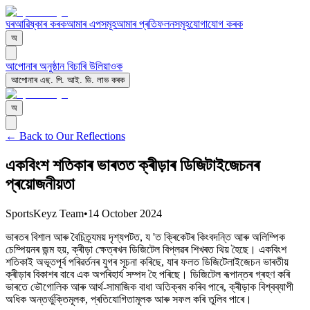
ঘৰ
আৱিষ্কাৰ কৰক
আমাৰ এপসমূহ
আমাৰ প্ৰতিফলনসমূহ
যোগাযোগ কৰক
অ
আপোনাৰ অনুষ্ঠান বিচাৰি উলিয়াওক
আপোনাৰ এছ. পি. আই. ডি. লাভ কৰক
অ
← Back to Our Reflections
একবিংশ শতিকাৰ ভাৰতত ক্ৰীড়াৰ ডিজিটাইজেচনৰ
প্ৰয়োজনীয়তা
SportsKeyz Team
•
14 October 2024
ভাৰতৰ বিশাল আৰু বৈচিত্ৰ্যময় দৃশ্যপটত, য 'ত ক্ৰিকেটৰ কিংবদন্তি আৰু অলিম্পিক
চেম্পিয়নৰ জন্ম হয়, ক্ৰীড়া ক্ষেত্ৰখন ডিজিটেল বিপ্লৱৰ শিখৰত থিয় হৈছে। একবিংশ
শতিকাই অভূতপূৰ্ব পৰিৱৰ্তনৰ যুগৰ সূচনা কৰিছে, যাৰ ফলত ডিজিটেলাইজেচন ভাৰতীয়
ক্ৰীড়াৰ বিকাশৰ বাবে এক অপৰিহাৰ্য সম্পদ হৈ পৰিছে। ডিজিটেল ৰূপান্তৰ গ্ৰহণ কৰি
ভাৰতে ভৌগোলিক আৰু আৰ্থ-সামাজিক বাধা অতিক্ৰম কৰিব পাৰে, ক্ৰীড়াক বিশ্বব্যাপী
অধিক অন্তৰ্ভুক্তিমূলক, প্ৰতিযোগিতামূলক আৰু সফল কৰি তুলিব পাৰে।