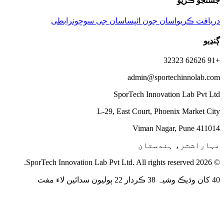
جستجو ڪریو
دریافت ڪریو
اسان جون ائپس
اسان جی سوچون
رابطی
ڳنڍیو
+91 62626 32323
admin@sportechinnolab.com
SporTech Innovation Lab Pvt Ltd
L-29, East Court, Phoenix Market City
Viman Nagar, Pune 411014
مہاراشٽر، ہندستان
© 2026 SporTech Innovation Lab Pvt Ltd. All rights reserved.
40 کان وڌیڪ وشیہ 38 ڪردار 22 ٻولیون سدائین لاء مفت