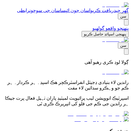
گھر جی
دریافت ڪریو
اسان جون ائپس
اسان جی سوچون
رابطی
سن
پنھنجو واقعو ڳولھیو
پنھنجی اسپائڊ حاصل ڪریو
سن
ڳولا لوڊ ڪری رھیو آھی
راندین لاء بنیادی ڊجیٽل انفراسٽرڪچر ھڪ اسپڊ۔ ہر ڪردار۔ ہر
ڪم جو وہڪرو سدائین لاء مفت
اسپرٽیڪ انوویشن لیب پرائیویٽ لمیٽیڊ پاران ٺہیل فعال پرت جیڪا
ہر راندین جی ڪم جی فلو کی اتپریرڪ ڪری ٿی