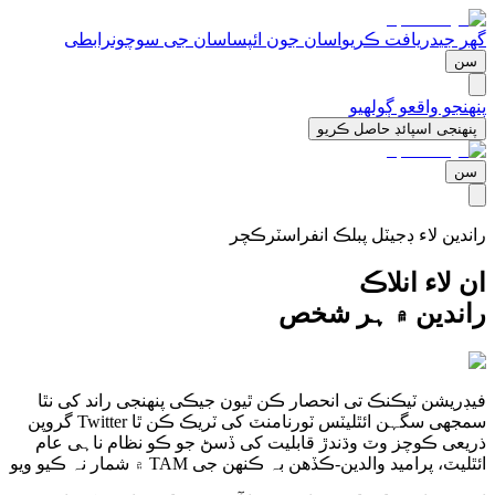
گھر جی
دریافت ڪریو
اسان جون ائپس
اسان جی سوچون
رابطی
سن
پنھنجو واقعو ڳولھیو
پنھنجی اسپائڊ حاصل ڪریو
سن
راندین لاء ڊجیٽل پبلڪ انفراسٽرڪچر
ان لاء انلاڪ
راندین ۾ ہر شخص
فیڊریشن ٽیڪنڪ تی انحصار ڪن ٿیون جیڪی پنھنجی راند کی نٿا
سمجھی سگہن ائٿلیٽس ٽورنامنٽ کی ٽریڪ ڪن ٿا Twitter گروپن
ذریعی ڪوچز وٽ وڌندڙ قابلیت کی ڏسڻ جو ڪو نظام ناہی عام
ائٿلیٽ، پرامید والدین-ڪڏھن بہ ڪنھن جی TAM ۾ شمار نہ ڪیو ویو