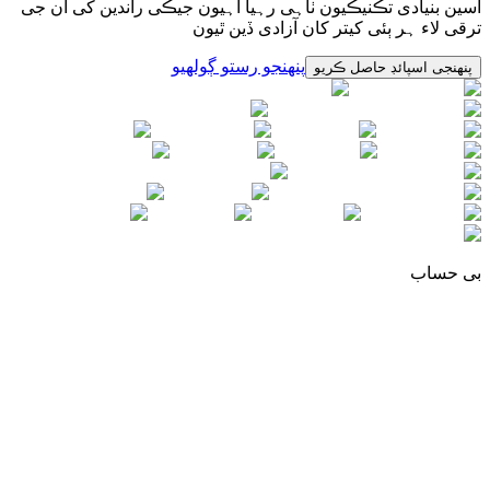
اسین بنیادی تڪنیڪیون ٺاہی رہیا آہیون جیڪی راندین کی ان جی
ترقی لاء ہر ٻئی کیتر کان آزادی ڏین ٿیون
پنھنجو رستو ڳولھیو
پنھنجی اسپائڊ حاصل ڪریو
بی حساب