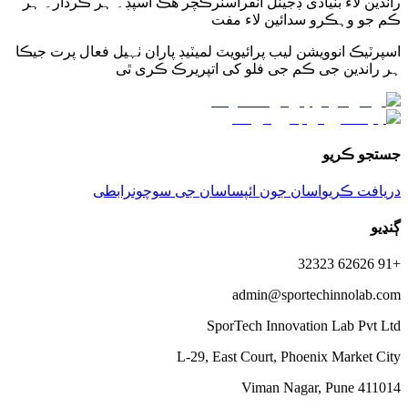
راندین لاء بنیادی ڊجیٽل انفراسٽرڪچر ھڪ اسپڊ۔ ہر ڪردار۔ ہر
ڪم جو وہڪرو سدائین لاء مفت
اسپرٽیڪ انوویشن لیب پرائیویٽ لمیٽیڊ پاران ٺہیل فعال پرت جیڪا
ہر راندین جی ڪم جی فلو کی اتپریرڪ ڪری ٿی
جستجو ڪریو
دریافت ڪریو
اسان جون ائپس
اسان جی سوچون
رابطی
ڳنڍیو
+91 62626 32323
admin@sportechinnolab.com
SporTech Innovation Lab Pvt Ltd
L-29, East Court, Phoenix Market City
Viman Nagar, Pune 411014