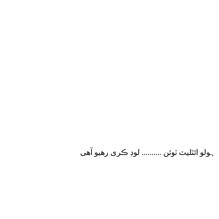
ہولو ائٿلیٽ ٽوئن .......... لوڊ ڪری رھیو آھی