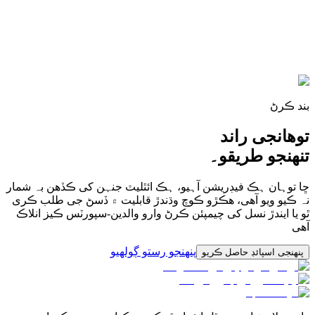
ھیٺ-مٿی
مٿی-ھیٺ نہ
فن تعمیر پنڪوڊ تی شروع ٿئی ٿو ۽ مٿی ڏانہن گڏ ڪری ٿو ہر
فیڊریشن، ہر ضلعو، ہر اسڪول پاڻ کی منظم ڪری سگہی ٿو
بند ڪرڻ
توھانجی راند
تنھنجو طریقو۔
ڇا توہان ہڪ فیڊریشن آہیو، ہڪ ائٿلیٽ جنہن کی ڪڏھن بہ شمار
نہ ڪیو ویو آھی، ھڪڙو ڪوچ وڌندڙ قابلیت ۾ ڏسڻ جی طلب ڪری
ٿو یا ایندڙ نسل کی چیمپئن ڪرڻ وارو والدین-سپورٽس ڪیز انلاڪ
آھی
پنھنجو رستو ڳولھیو
پنھنجی اسپائڊ حاصل ڪریو