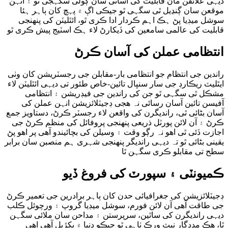
دیہی علائقن مان قابلیت کی آسانی سان ڳولی سگہجی ٿو ۽ انہن
موقعن سان ڳنڍیل ٿی سگہی ٿو جیڪی اڳ ۾ پہچ کان ٻاہر ہئا
سوشل میڊیا پڻ ہڪ اہم ڪردار ادا ڪری ٿو، ائٿلیٽن کی پنھنجی
قابلیت کی عالمی سامعین کی ڏیکارڻ لاء ہڪ اسٽیج پیش ڪری ٿو
انتظامی عملن کی آسان ڪرڻ
راندین جی انتظام جو انتظامی بار-مقابلن جی رجسٽریشن کان وٺی
ایٿلیٽ ریڪارڊ جی سار سنڀال تائین-خاص طئور تی دیہی ائٿلیٽن لاء
مشڪل ٿی سگہی ٿو جن کی راندین جی فیڊریشن ۽ انتظامی
آفیسن تائین آسان رسائی نہ ھجی ڊجیٽلائزیشن انہن عملن کی
آسان بڻائی ٿی، راندیگرن کی واقعن لاء رجسٽر ڪرڻ، دستاویز جمع
ڪرڻ ۽ آن لائن پورٽل ذریعی پنھنجی پروفائل کی منظم ڪرڻ جی
اجازت ڏئی ٿی اھو نہ رڳو وقت ۽ وسیلن کی بچائیندو آھی پر اھو پڻ
یقینی بڻائی ٿو تہ دیہی راندیگر پنھنجی شہری ہم منصبن سان برابر
سطح تی مقابلو ڪری سگہن ٿا
ڪمیونٽی ۽ سپورٽ کی فروغ ڏیو
ڊجیٽلائزیشن کی جغرافیائی حدن کان ٻاہر برادرین جی تعمیر ڪرڻ
جی طاقت آھی آن لائن فورم، سوشل میڊیا گروپ ۽ ورچوئل ڪلب
دیہی راندیگرن کی ساٿین، سرپرستن ۽ مداحن سان ملائی سگہن
ٿا، ھڪ مددگار نیٽ ورڪ ٺاہی ٿو جیڪو دنیا ۾ پکڙیل آھی اھی