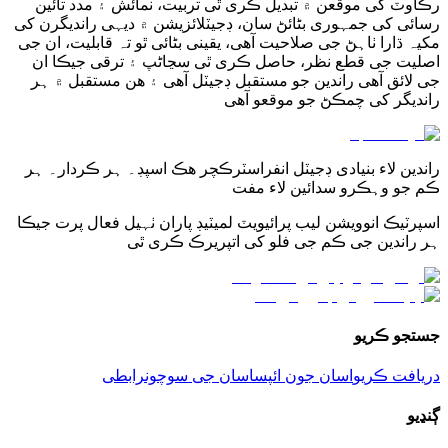
رڪاوٽ کی موقعن ۾ تبدیل ڪری ٿی تربیت، نمائش ۽ مدد تائین
رسائی کی جمہوری بڻائڻ سان، ڊجیٽلائزیشن ۾ دیہی راندیگرن کی
مکیہ ڌارا ٺاہڻ جی صلاحیت آھی، یقینی بڻائی ٿو تہ قابلیت، ان جی
اصلیت جی قطع نظر، حاصل ڪری ٿی سڃاڻپ ۽ ترقی جیڪا ان
جی لائق آھی راندین جو مستقبل ڊجیٽل آھی ۽ ھن مستقبل ۾ ہر
راندیگر کی چمڪڻ جو موقعو آھی
راندین لاء بنیادی ڊجیٽل انفراسٽرڪچر ھڪ اسپڊ۔ ہر ڪردار۔ ہر
ڪم جو وہڪرو سدائین لاء مفت
اسپرٽیڪ انوویشن لیب پرائیویٽ لمیٽیڊ پاران ٺہیل فعال پرت جیڪا
ہر راندین جی ڪم جی فلو کی اتپریرڪ ڪری ٿی
جستجو ڪریو
دریافت ڪریو
اسان جون ائپس
اسان جی سوچون
رابطی
ڳنڍیو