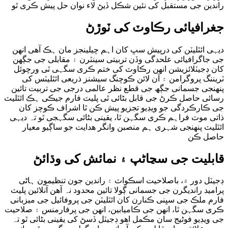
راندین جی مستقبل کی نئین شڪل ڏیڻ لاء نوان حل پیش ڪری ٿو
جغرافیائی رڪاوٽ کی ٽوڙڻ
دیہی ائٿلیٽن کی درپیش سڀ کان اہم چیلینجز مان ہڪ آھی انھن
جی جاگرافیائی علحدگی وڏن تربیتی سینٽرن ۽ مقابلی جی جڳھن
کان ڊجیٽلائزیشن انھن رڪاوٽ کی ختم ڪری سگہی ٿی ورچوئل
ٽریننگ پروگرامن ۽ آن لائن ڪوچنگ سیشنز ذریعی ائٿلیٽس کی
پنھنجی جسمانی جڳھ جی قطع نظر عالمی درجی جی تربیت تائین
رسائی حاصل ڪرڻ جی قابل بڻائی ٿی پلیٽ فارم جیڪی ہڪ ائٿلیٽ
جی ڪارڪردگی جو ویڊیو تجزیو پیش ڪن ٿا اشراف ڪوچز کان
ذاتی موٽ فراہم ڪری سگہن ٿا، یقینی بڻائی سگہجی ٿو تہ دیہی
ائٿلیٽ پنھنجی شہری ہم منصبن وانگر ھدایت جو ساڳیو معیار
حاصل ڪن
قابلیت جی سڃاڻپ ۽ نمائش کی وڌائڻ
ڊجیٽل دور ۾، باصلاحیت اسڪواٽ ۽ راندین جون تنظیمون ہاڻی
پرامید راندیگرن جی جسمانی ڳولا تائین محدود نہ آھن آنلائین پلیٽ
فارم ملڪ جی سڀنی ڪنارن کان ائٿلیٽن جی پروفائیل جی میزبانی
ڪری سگہن ٿا، انھن جی ڪامیابین، انھن جی پرفارمنس ۽ صلاحیت
جی ویڊیو فوٹیج سان مڪمل اھو ڊجیٽل ڏسڻ کی یقینی بڻائی ٿو تہ