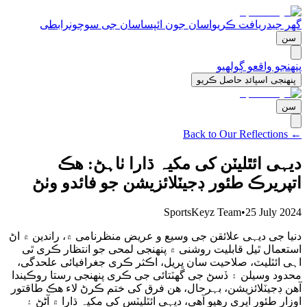
گھر جی
دریافت ڪریو
اسان جون ائپس
اسان جی سوچون
رابطی
سن
پنھنجو واقعو ڳولھیو
پنھنجی اسپائڊ حاصل ڪریو
سن
← Back to Our Reflections
دیہی ائٿلیٽن کی مکیہ ڌارا ٺاہڻ: ھڪ
اتپریرڪ طئور ڊجیٽلائزیشن جو فائدو وٺڻ
SportsKeyz Team
•
25 July 2024
دنیا جی دیہی علائقن جی وسیع و عریض منظرنامی ۾، راندین ۾ اڻ
استعمال ٿیل قابلیت روشنی ۾ پنھنجی لمحی جو انتظار ڪری ٿی
اہی ائٿلیٽ، صلاحیت سان ڀریل، اڪثر ڪری جغرافیائی علحدگی،
محدود وسیلن ۽ ڏسڻ جی گھٽتائی جی ڪری پنھنجی رستا روڪیندا
آھن ڊجیٽلائزیشن، بہرحال، ھن فرق کی ختم ڪرڻ لاء ھڪ طاقتور
اوزار طئور اڀری رھیو آھی، دیہی ائٿلیٽس کی مکیہ ڌارا ۾ آڻڻ ۽