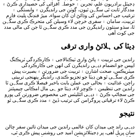
ڊجیٽل برادریون علم، تجربن ۽ حوصلہ افزائی کی حصیداری ڪرڻ ۾
مددگار ثابت ٿی سگہن ٿیون، ڳوٺن جی راندیگرن ۾ وابستگی ۽
ترغیب جی احساس کی وڌائڻ ان کان سواء، میڙ فنڊنگ پلیٽ فارم
تربیت، سامان ۽ سفری خرچن لاء وسیلن کی متحرڪ ڪری سگہن
ٿا، سڌو سنئون راندیگرن جی مدد ڪری سگہن ٿا جن کی مالی مدد
جی کوٽ آھی
ڊیٽا کی ہلائڻ واری ترقی
راندین جی تربیت ۾ پائڻ واری ٽیڪنالاجی ۽ ڪارڪردگی ٽریڪنگ
ایپس جو انضمام دیہی راندیگرن کی انھن جی ڪارڪردگی
میٽریڪس، صحت اشارن ۽ تربیت جی ضرورتن ۾ بصیرت پیش
ڪری سگہی ٿو ھن ڊیٽا جو تجزیو ڪندی، راندیگر پنھنجی تربیتی
راڄن، غذائیت ۽ بحالی جی عملن بابت باخبر فیصلا ڪری سگہن ٿا
راندین جی تنظیمن ۽ ڪوچز لاء، ڊیٽا جو ہی مال امڪانی چیمپئنز
جی سڃاڻپ ڪرڻ ۽ دیہی ائٿلیٽس جی مخصوص ضرورتن کی پورو
ڪرڻ لاء ترقیاتی پروگرامن کی ترتیب ڏیڻ ۾ مدد ڪری سگہی ٿو
نتیجو
دیہی راند جی میدان کان عالمی راندین جی میدان تائین سفر چالن
سان ڀریل آھی، پر ڊجیٽلائزیشن امید جی روشنی پیش ڪری ٿی،