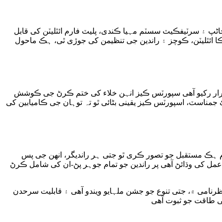
پ ۽ سرٽیفڪیٽ سسٽم مہیا ڪندی، پلیٽ فارم ائٿلیٽن کی قابل
یڪا ائٿلیٽن، ڪوچز ۽ راندین جی تنظیمن کی جوڙی ٿی، ہڪ ماحول
قرار رکیو آھی سپورٽس ڪیز انہن خلاء کی ختم ڪرڻ جی ڪوشش
 جمناسٽ، اسپورٽس ڪیز یقینی بڻائی ٿو تہ توہان جی ڪامیابین کی
م ہڪ مستقبل جو تصور ڪری ٿو جتی ہر راندیگر، انھن جی پس
عمل کی وڌائڻ آھی پر راندین جو تمام جوہر پڻ-ان کی شامل ڪرڻ
نظرنامی ۾، جتی تنوع جو جشن ملہایو ویندو آھی ۽ قابلیت سرحدن
ی طاقت جو ثبوت آھی