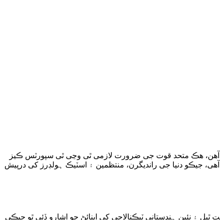
نڍیل آھن، ھڪ متحد قوت جی ضرورت لازمی ٿی وڃی ٿی سپورٽس ڪیز
آھی، جیڪو دنیا جی راندیگرن، منتظمین ۽ اسٽیڪ ہولڊرز کی درپیش
ٿیل ۽ نئین ہندستانی ٽیڪنالاجی کی اپنائڻ جو اشارو ڏئی ٿو جیڪی