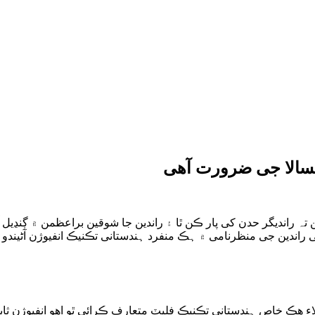
مسالا جی ضرورت آھی
ئن تہ راندیگر حدن کی پار ڪن ٿا ۽ راندین جا شوقین براعظمن ۾ ڳ
 راندین جی منظرنامی ۾ ہڪ منفرد ہندستانی تڪنیڪ انفیوژن آڻیندو 
ء ھڪ خاص ہندستانی تڪنیڪ فلیٽ متعارف ڪرائی ٿو اھو انفیوژن ثابت 