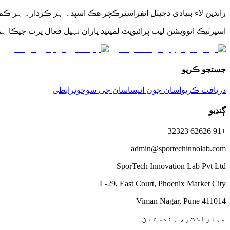
راندین لاء بنیادی ڊجیٽل انفراسٽرڪچر ھڪ اسپڊ۔ ہر ڪردار۔ ہر ڪ
اسپرٽیڪ انوویشن لیب پرائیویٽ لمیٽیڊ پاران ٺہیل فعال پرت جیڪا 
جستجو ڪریو
دریافت ڪریو
اسان جون ائپس
اسان جی سوچون
رابطی
ڳنڍیو
+91 62626 32323
admin@sportechinnolab.com
SporTech Innovation Lab Pvt Ltd
L-29, East Court, Phoenix Market City
Viman Nagar, Pune 411014
مہاراشٽر، ہندستان