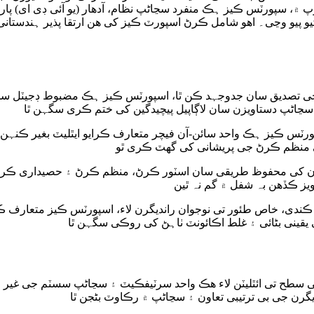
۾، سپورٽس ڪیز ہڪ منفرد سڃاڻپ نظام، آدھار (یو آئی ڊی ای) پاران 
 ڪیو پیو وڃی۔ اھو شامل ڪرڻ اسپورٽ ڪیز کی ھن ارتقا پذیر ہندست
پ جی تصدیق سان جدوجہد ڪن ٿا، اسپورٽس ڪیز ہڪ مضبوط ڊجیٽل س
 سڃاڻپ دستاویزن سان لاڳاپیل پیچیدگین کی ختم ڪری سگہن ٿا
ورٽس ڪیز ہڪ واحد سائن-آن فیچر متعارف ڪرایو ایٿلیٽ بغیر ڪنہن ر
 منظم ڪرڻ جی پریشانی کی گھٽ ڪری ٿو
اویزن کی محفوظ طریقی سان اسٽور ڪرڻ، منظم ڪرڻ ۽ حصیداری ڪر
اویز ڪڏھن بہ شفل ۾ گم نہ ٿین
ندی، خاص طئور تی نوجوان راندیگرن لاء، اسپورٽس ڪیز متعارف ڪرای
قینی بڻائی ۽ غلط اڪائونٽ ٺاہڻ کی روڪی سگہن ٿا
ی سطح تی ائٿلیٽن لاء ھڪ واحد سرٽیفڪیٽ ۽ سڃاڻپ سسٽم جی غیر 
رن جی بی ترتیبی تعاون ۽ سڃاڻپ ۾ رڪاوٽ بڻجن ٿا