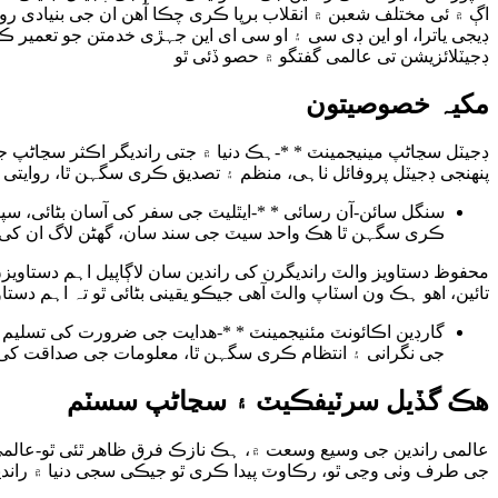
اڳ ۾ ئی مختلف شعبن ۾ انقلاب برپا ڪری چڪا آھن ان جی بنیادی روپ 
ڊیجی یاترا، او این ڊی سی ۽ او سی ای این جہڙی خدمتن جو تعمیر
ڊجیٽلائزیشن تی عالمی گفتگو ۾ حصو ڏئی ٿو
مکیہ خصوصیتون
ڊجیٽل سڃاڻپ مینیجمینٽ * *-ہڪ دنیا ۾ جتی راندیگر اڪثر سڃاڻ
پنھنجی ڊجیٽل پروفائل ٺاہی، منظم ۽ تصدیق ڪری سگہن ٿا، روایتی
سنگل سائن-آن رسائی * *-ایٿلیٽ جی سفر کی آسان بڻائی، سپ
ڪری سگہن ٿا ھڪ واحد سیٽ جی سند سان، گھڻن لاگ ان کی
محفوظ دستاویز والٽ راندیگرن کی راندین سان لاڳاپیل اہم دست
تائین، اھو ہڪ ون اسٽاپ والٽ آھی جیڪو یقینی بڻائی ٿو تہ اہم دست
گارڊین اڪائونٽ مئنیجمینٽ * *-ھدایت جی ضرورت کی تسلیم ڪ
جی نگرانی ۽ انتظام ڪری سگہن ٿا، معلومات جی صداقت کی ی
ھڪ گڏیل سرٽیفڪیٽ ۽ سڃاڻپ سسٽم
عالمی راندین جی وسیع وسعت ۾، ہڪ نازڪ فرق ظاھر ٿئی ٿو-عالم
جی طرف وٺی وڃی ٿو، رڪاوٽ پیدا ڪری ٿو جیڪی سجی دنیا ۾ راندیگ