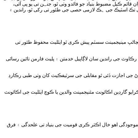
قائم ڪیل مضبوط بنیاد جو فائدو وٺی ٿو، جنہن تی یو پی آئی،
انی تڪ اسٽیڪ جی ہڪ لازمی حصی جی طئور تی رکی ٿو، راندین ۾
ڃاڻپ مینیجمینٽ سسٽم پیش ڪری ٿو ایٿلیٽ محفوظ طئور تی
ڪاوٽ جی راندین سان لاڳاپیل خدمتن ۽ پلیٽ فارمن تائین رسائی
ڻ جی اجازت ڏئی ٿو مقابلی جی سرٽیفڪیٽ کان وٺی طبی رڪارڊ
و گارڊین اڪائونٽ مئنیجمینٽ والدین یا ڪوچ ایٿلیٽ جی اڪائونٽ
موجودگی اھو خال اڪثر ڪری قومیت جی بنیاد تی علحدگی ۽ فرق