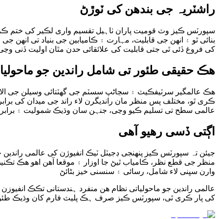
راشٽریہ جی بندھن کی ٽوڙڻ
سپورٽس ڪیز وٽ قومیت پاران ٺاہیل تقسیم واری لڪیر کی ختم ڪر
بنائی ٿو ۽ انھن جی قابلیت، مہارت ۽ ڪامیابین جی بنیاد تی انھن 
کی فروغ ڏئی ٿی جتی قابلیت کی علائقائی حدن مٿان اولیت ڏنی وڃی
ھڪ حقیقی طئور تی شامل راندین جو ماحولیا
ھڪ عالمگیر سرٽیفڪیٽ ۽ سڃاڻپ سسٽم جی گھٽتائی وسیلن جی الا
ڪری ٿو، مختلف پس منظر مان راندیگرن لاء راند جی میدان کی برابر
عالمی سطح تی تسلیم ڪیو وڃی، جنہن سان وڌیڪ شمولیت ۽ برابری 
اڳتی ڏسی رھیو آھی
جیئن تہ سپورٽس ڪیز پنھنجی ڊجیٽل ٽیڪ انفیوژن کی عالمی راندین
منظر جی قطع نظر، ڪامیاب ٿیڻ جا اوزار ۽ موقعا آھن اھو ھڪ تڪن
وارن سڀنی لاء شامل، رسائی ۽ سنسنی خیز بڻائڻ
عالمی راندین جو ماحولیاتی نظام ھن منفرد ہندستانی تڪڪ انفیوزن 
کی پار ڪری ٿی، سپورٽس ڪیز صرف ہڪ پلیٽ فارم کان وڌیڪ طئور ا