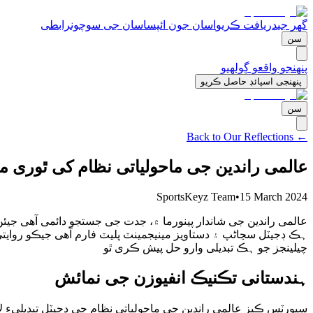
گھر جی
دریافت ڪریو
اسان جون ائپس
اسان جی سوچون
رابطی
سن
پنھنجو واقعو ڳولھیو
پنھنجی اسپائڊ حاصل ڪریو
سن
← Back to Our Reflections
عالمی راندین جی ماحولیاتی نظام کی ٿوری 
SportsKeyz Team
•
15 March 2024
عالمی راندین جی شاندار پینورما ۾، جدت جی جستجو دائمی آھی جی
ہڪ ڊجیٽل سڃاڻپ ۽ دستاویز مینیجمینٽ پلیٽ فارم آھی جیڪو روایتی
چیلینجز جو ہڪ تبدیلی وارو حل پیش ڪری ٿو
ہندستانی تڪنیڪ انفیوزن جی نمائش
سپورٽس ڪیز عالمی راندین جی ماحولیاتی نظام جی ڊجیٽل تبدیلیء لا