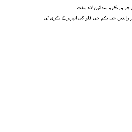
م جو وہڪرو سدائین لاء مفت
ہر راندین جی ڪم جی فلو کی اتپریرڪ ڪری ٿی