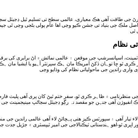
ڻ جی طاقت آھی ھڪ معیاری، عالمی سطح تی تسلیم ٿیل ڊجیٽل سڃاڻ
جی اصل ملڪ جی بنیاد تی جشن ڪیو وڃی اھا عام ٻولی بڻجی وڃی ٿی ج
 ٿی
تی نظام
ٽمینٽ، اسپانسرشپ جی موقعن ۽ عالمی نمائش ۾ اڻ برابری کی بر
 ڪری ٿو ڇا توہان ڏکڻ آمریڪا مان ہڪ سپرنٽر آہیو یا ایشیا مان ہڪ
واری راندین جی ماحولیاتی نظام کی وڌایو وڃی
 جی منظرنامی ۾ ظاہر ڪری ٿو، سفر ختم ٿیڻ کان پری آھی پلیٽ فار
یڪ انفیوژن آھی جنہن جو مقصد نہ رڳو ڊجیٽل سڃاڻپ مینیجمینٽ جی 
لاء تیار آھی ۽ سپورٽس ڪیز ھتی پہچائڻ لاء آھی عالمی راندین جی م
ڀری ٿو-اھو ہندستانی ٽیڪنالاجی جی امیر ٽیپسٽری ۾ جڙیل جدت ج