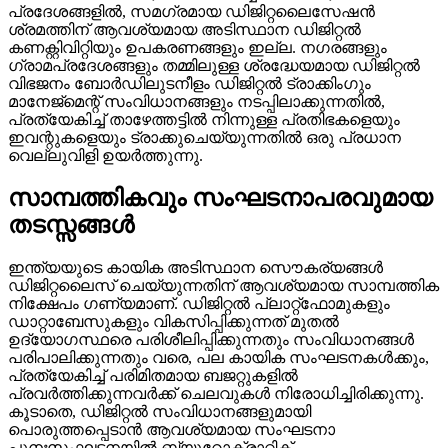
പ്രദേശങ്ങളിൽ, സമഗ്രമായ ഡിജിറ്റലൈസേഷൻ
ശ്രമത്തിന് ആവശ്യമായ അടിസ്ഥാന ഡിജിറ്റൽ
കണക്റ്റിവിറ്റിയും ഉപകരണങ്ങളും ഇല്ല. നഗരങ്ങളും
ഗ്രാമപ്രദേശങ്ങളും തമ്മിലുള്ള ശ്രദ്ധേയമായ ഡിജിറ്റൽ
വിഭജനം ബോർഡിലുടനീളം ഡിജിറ്റൽ ട്രാക്കിംഗും
മാനേജ്മെന്റ് സംവിധാനങ്ങളും നടപ്പിലാക്കുന്നതിൽ,
പ്രത്യേകിച്ച് താഴേത്തട്ടിൽ നിന്നുള്ള പ്രതിഭകളെയും
ഇവന്റുകളെയും ട്രാക്കുചെയ്യുന്നതിൽ ഒരു പ്രധാന
വെല്ലുവിളി ഉയർത്തുന്നു.
സാമ്പത്തികവും സംഘടനാപരവുമായ
തടസ്സങ്ങൾ
ഇന്ത്യയുടെ കായിക അടിസ്ഥാന സൌകര്യങ്ങൾ
ഡിജിറ്റലൈസ് ചെയ്യുന്നതിന് ആവശ്യമായ സാമ്പത്തിക
നിക്ഷേപം ഗണ്യമാണ്. ഡിജിറ്റൽ പ്ലാറ്റ്ഫോമുകളും
ഡാറ്റാബേസുകളും വികസിപ്പിക്കുന്നത് മുതൽ
ഉദ്യോഗസ്ഥരെ പരിശീലിപ്പിക്കുന്നതും സംവിധാനങ്ങൾ
പരിപാലിക്കുന്നതും വരെ, പല കായിക സംഘടനകൾക്കും,
പ്രത്യേകിച്ച് പരിമിതമായ ബജറ്റുകളിൽ
പ്രവർത്തിക്കുന്നവർക്ക് ചെലവുകൾ നിരോധിച്ചിരിക്കുന്നു.
കൂടാതെ, ഡിജിറ്റൽ സംവിധാനങ്ങളുമായി
പൊരുത്തപ്പെടാൻ ആവശ്യമായ സംഘടനാ
പുനഃസംഘടനയിൽ ബ്യൂറോക്രാറ്റിക്