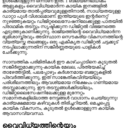
ഉൾക്കൊള്ളുന്ന ഒന്നാണ് ഇത്. 1 ബില്യണിലധികം
ആളുകളും വൈവിധ്യമാർന്ന കായിക ഇനങ്ങളിൽ
കാര്യമായ താൽപ്പര്യവുമുള്ളതിനാൽ, സാധ്യതയുള്ള
ഡാറ്റാ പൂൾ വിശാലമാണ്. ഇന്ത്യയുടെ ഇന്റർനെറ്റ്
നുഴഞ്ഞുകയറ്റം ഡിജിറ്റലൈസേഷനിലേക്കുള്ള പാതയിൽ
പ്രാഥമിക തടസ്സം സൃഷ്ടിക്കുന്ന ഡിജിറ്റൽ വിഭജനത്തെ
എടുത്തുകാണിക്കുന്നു. രാജ്യത്തിന്റെ വൈവിധ്യമാർന്ന
ഭൂമിശാസ്ത്രവും അടിസ്ഥാന സൌകര്യ വികസനത്തിന്റെ
വ്യത്യസ്ത തലങ്ങളും ഒരു ഏകീകൃത ഡിജിറ്റൽ ചട്ടക്കൂട്
നടപ്പിലാക്കുന്നതിന് സങ്കീർണ്ണതയുടെ പാളികൾ
ചേർക്കുന്നു.
സാമ്പത്തിക പരിമിതികൾ ഈ കാഴ്ചപ്പാടിനെ കൂടുതൽ
സങ്കീർണ്ണമാക്കുന്നു-കായിക മേഖല, പ്രത്യേകിച്ച്
താഴേത്തട്ടിൽ, പലപ്പോഴും കർശനമായ ബജറ്റുകളിൽ
പ്രവർത്തിക്കുന്നു, ഇത് സാങ്കേതികവിദ്യയിലും
പരിശീലനത്തിലും ആവശ്യമായ നിക്ഷേപം ഗണ്യമായ
തടസ്സമാക്കുന്നു. ഈ തടസ്സങ്ങൾക്കിടയിലും,
ഡിജിറ്റലൈസേഷനിലേക്കുള്ള മുന്നേറ്റം
സമാനതകളില്ലാത്ത നേട്ടങ്ങൾ വാഗ്ദാനം ചെയ്യുന്നുഃ
കാര്യക്ഷമമായ കഴിവുകൾ തിരിച്ചറിയൽ, മെച്ചപ്പെട്ട
കായിക വികസനം, കൂടുതൽ ഉൾക്കൊള്ളുന്ന കായിക
ആവാസവ്യവസ്ഥ.
വൈവിധ്യത്തിന്റെയും