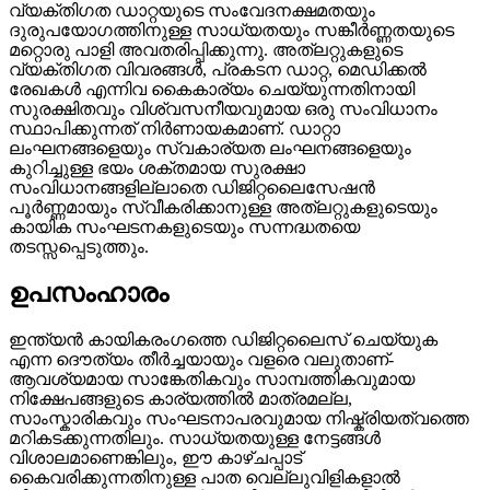
വ്യക്തിഗത ഡാറ്റയുടെ സംവേദനക്ഷമതയും
ദുരുപയോഗത്തിനുള്ള സാധ്യതയും സങ്കീർണ്ണതയുടെ
മറ്റൊരു പാളി അവതരിപ്പിക്കുന്നു. അത്ലറ്റുകളുടെ
വ്യക്തിഗത വിവരങ്ങൾ, പ്രകടന ഡാറ്റ, മെഡിക്കൽ
രേഖകൾ എന്നിവ കൈകാര്യം ചെയ്യുന്നതിനായി
സുരക്ഷിതവും വിശ്വസനീയവുമായ ഒരു സംവിധാനം
സ്ഥാപിക്കുന്നത് നിർണായകമാണ്. ഡാറ്റാ
ലംഘനങ്ങളെയും സ്വകാര്യത ലംഘനങ്ങളെയും
കുറിച്ചുള്ള ഭയം ശക്തമായ സുരക്ഷാ
സംവിധാനങ്ങളില്ലാതെ ഡിജിറ്റലൈസേഷൻ
പൂർണ്ണമായും സ്വീകരിക്കാനുള്ള അത്ലറ്റുകളുടെയും
കായിക സംഘടനകളുടെയും സന്നദ്ധതയെ
തടസ്സപ്പെടുത്തും.
ഉപസംഹാരം
ഇന്ത്യൻ കായികരംഗത്തെ ഡിജിറ്റലൈസ് ചെയ്യുക
എന്ന ദൌത്യം തീർച്ചയായും വളരെ വലുതാണ്-
ആവശ്യമായ സാങ്കേതികവും സാമ്പത്തികവുമായ
നിക്ഷേപങ്ങളുടെ കാര്യത്തിൽ മാത്രമല്ല,
സാംസ്കാരികവും സംഘടനാപരവുമായ നിഷ്ക്രിയത്വത്തെ
മറികടക്കുന്നതിലും. സാധ്യതയുള്ള നേട്ടങ്ങൾ
വിശാലമാണെങ്കിലും, ഈ കാഴ്ചപ്പാട്
കൈവരിക്കുന്നതിനുള്ള പാത വെല്ലുവിളികളാൽ