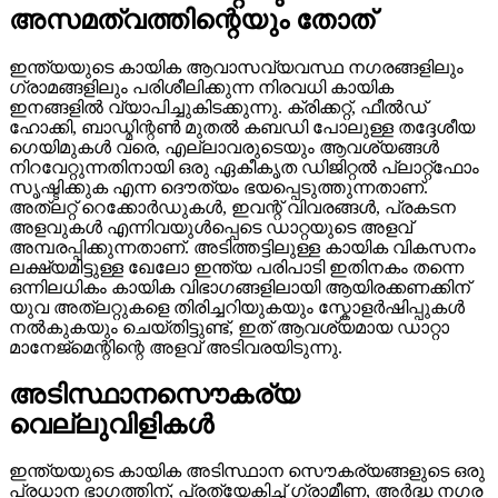
അസമത്വത്തിന്റെയും തോത്
ഇന്ത്യയുടെ കായിക ആവാസവ്യവസ്ഥ നഗരങ്ങളിലും
ഗ്രാമങ്ങളിലും പരിശീലിക്കുന്ന നിരവധി കായിക
ഇനങ്ങളിൽ വ്യാപിച്ചുകിടക്കുന്നു. ക്രിക്കറ്റ്, ഫീൽഡ്
ഹോക്കി, ബാഡ്മിന്റൺ മുതൽ കബഡി പോലുള്ള തദ്ദേശീയ
ഗെയിമുകൾ വരെ, എല്ലാവരുടെയും ആവശ്യങ്ങൾ
നിറവേറ്റുന്നതിനായി ഒരു ഏകീകൃത ഡിജിറ്റൽ പ്ലാറ്റ്ഫോം
സൃഷ്ടിക്കുക എന്ന ദൌത്യം ഭയപ്പെടുത്തുന്നതാണ്.
അത്ലറ്റ് റെക്കോർഡുകൾ, ഇവന്റ് വിവരങ്ങൾ, പ്രകടന
അളവുകൾ എന്നിവയുൾപ്പെടെ ഡാറ്റയുടെ അളവ്
അമ്പരപ്പിക്കുന്നതാണ്. അടിത്തട്ടിലുള്ള കായിക വികസനം
ലക്ഷ്യമിട്ടുള്ള ഖേലോ ഇന്ത്യ പരിപാടി ഇതിനകം തന്നെ
ഒന്നിലധികം കായിക വിഭാഗങ്ങളിലായി ആയിരക്കണക്കിന്
യുവ അത്ലറ്റുകളെ തിരിച്ചറിയുകയും സ്കോളർഷിപ്പുകൾ
നൽകുകയും ചെയ്തിട്ടുണ്ട്, ഇത് ആവശ്യമായ ഡാറ്റാ
മാനേജ്മെന്റിന്റെ അളവ് അടിവരയിടുന്നു.
അടിസ്ഥാനസൌകര്യ
വെല്ലുവിളികൾ
ഇന്ത്യയുടെ കായിക അടിസ്ഥാന സൌകര്യങ്ങളുടെ ഒരു
പ്രധാന ഭാഗത്തിന്, പ്രത്യേകിച്ച് ഗ്രാമീണ, അർദ്ധ നഗര