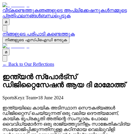
വീട്
കണ്ടെത്തുക
ഞങ്ങളുടെ ആപ്ലിക്കേഷനുകൾ
നമ്മുടെ
പ്രതിഫലനങ്ങൾ
ബന്ധപ്പെടുക
മ
നിങ്ങളുടെ പരിപാടി കണ്ടെത്തുക
നിങ്ങളുടെ എസ്പിഐഡി നേടുക
മ
← Back to Our Reflections
ഇന്ത്യൻ സ്പോർട്സ്
ഡിജിറ്റൈസേഷൻ ആയ ദി മാമോത്ത്
SportsKeyz Team
•
18 June 2024
ഇന്ത്യയിലെ കായിക അടിസ്ഥാന സൌകര്യങ്ങൾ
ഡിജിറ്റൈസ് ചെയ്യുന്നത് ഒരു വലിയ ദൌത്യമാണ്,
കായിക ഭൂപ്രകൃതി അതിന്റെ സംസ്കാരം പോലെ
വൈവിധ്യമാർന്ന ഒരു രാജ്യത്തുടനീളം സാങ്കേതികവിദ്യ
സംയോജിപ്പിക്കുന്നതിനുള്ള കഠിനമായ വെല്ലുവിളി