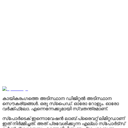
കായികരംഗത്തെ അടിസ്ഥാന ഡിജിറ്റൽ അടിസ്ഥാന
സൌകര്യങ്ങൾ. ഒരു സ്പൈഡ്. ഓരോ റോളും. ഓരോ
വർക്ക്ഫ്ലോ. എന്നെന്നേക്കുമായി സ്വതന്ത്രമാണ്.
സ്പോർടെക് ഇന്നൊവേഷൻ ലാബ് പ്രൈവറ്റ് ലിമിറ്റഡാണ്
ഇത് നിർമ്മിച്ചത്. അത് പ്രവേശിക്കുന്ന എല്ലാ സ്പോർട്സ്