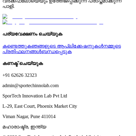
വർക്ക്ഫ്ലോയെയും ഉത്തേജിപ്പിക്കുന്ന പ്രാപ്തമാക്കുന്ന
പാളി.
പര്യവേക്ഷണം ചെയ്യുക
കണ്ടെത്തുക
ഞങ്ങളുടെ ആപ്ലിക്കേഷനുകൾ
നമ്മുടെ
പ്രതിഫലനങ്ങൾ
ബന്ധപ്പെടുക
കണക്ട് ചെയ്യുക
+91 62626 32323
admin@sportechinnolab.com
SporTech Innovation Lab Pvt Ltd
L-29, East Court, Phoenix Market City
Viman Nagar, Pune 411014
മഹാരാഷ്ട്ര, ഇന്ത്യ