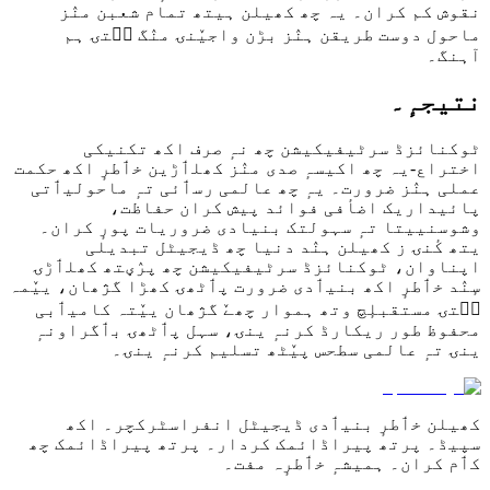
نقوش کم کران۔ یہ چھ کھیلن ہیتھ تمام شعبن منٛز
ماحول دوست طریقن ہنٛز بڑن واجیٚنۍ منٛگ سۭتۍ ہم
آہنگ۔
نتیجہٕ۔
ٹوکنائزڈ سرٹیفیکیشن چھ نہٕ صرف اکھ تکنیکی
اختراع-یہ چھ اکیسہٕ صدی منٛز کھلٲڑین خٲطرٕ اکھ حکمت
عملی ہنٛز ضرورت۔ یہٕ چھ عالمی رسٲئی تہٕ ماحولیٲتی
پائیداریک اضأفی فوائد پیش کران حفاظت،
وشوسنییتا تہٕ سہولتک بنیادی ضروریات پورٕ کران۔
یتھ کٔنۍ ز کھیلن ہنٛد دنیا چھ ڈیجیٹل تبدیلی
اپناوان، ٹوکنائزڈ سرٹیفیکیشن چھ پرٛؠتھ کھلٲڑۍ
سٕنٛد خٲطرٕ اکھ بنیٲدی ضرورت پٲٹھۍ کھڑا گژھان، ییٚمہ
سۭتۍ مستقبلٕچ وتھ ہموار چھےٚ گژھان ییٚتہ کامیٲبی
محفوظ طور ریکارڈ کرنہٕ ینۍ، سہل پٲٹھۍ بٲگراونہٕ
ینۍ تہٕ عالمی سطحس پیٚٹھ تسلیم کرنہٕ ینۍ۔
کھیلن خٲطرٕ بنیٲدی ڈیجیٹل انفراسٹرکچر۔ اکھ
سپیڈ۔ پرتھ پیراڈائمک کردار۔ پرتھ پیراڈائمک چھ
کٲم کران۔ ہمیشہٕ خٲطرٕہ مفت۔