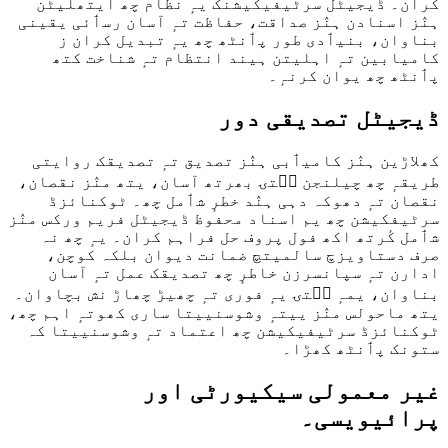
کران۔ ڈیجیٹل سرٹیفیکیشنک یہٕ نظام چھ ایتھلیٹن
ہنٛز اسنادن ہنٛز صداقت، حفاظت تہٕ آسان رسٲئی یقینی
بناوان، بنیٲدی طور پٲنٹھ چھ یہٕ تبدیل کران ز
کامیابین تہٕ اہلیتن ہیند انتظام تہٕ شناخت کتھ
پٲنٹھ چھ یوان کرنہٕ۔
ڈیجیٹل تصدیقی دور
کھلاڑین ہنٛز کامیٲبی ہنٛز تصدیق تہٕ تصدیقک روایتی
طریقہٕ چھ چیلنجن سۭتۍ بھرتھ آسان، یتھ منٛز نقصان،
نقصان تہٕ دھوکہ دہی ہنٛد خطرٕ شٲمل چھ۔ ٹوکنائزڈ
سرٹیفکیشن چھ یم اسناد محفوظ ڈیجیٹل فریم ورکس منٛز
شٲمل کٔرتھ اکھ فول پروف حل فراہم کران۔ یہٕ چھ نہ
صرف دستاویزچ سالمیتچ ضمانت دیوان بلکہ کوچن،
ادارن تہٕ سپانسرزن خاطرٕ چھ تصدیقک عمل تہٕ آسان
بناوان، یمہٕ سۭتۍ یہٕ فوری تہٕ چھیڑ چھاڑ نش بچاوان۔
یتھ ماحولس منٛز ییتہٕ وشوسنییتا ساری کھوتہٕ اہم چھ،
ٹوکنائزڈ سرٹیفیکیشن چھ اعتماد تہٕ وشوسنییتا کہ
ستونک پٲنٹھ کھڑا۔
غیر معمولی سیکیورٹی اور
پرائیویسی۔