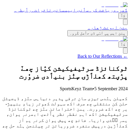
گھرٕ۔
دریافت کر۔
سٲنۍ ایپس
سانۍ تاثرات۔
رٲبطہٕ۔
کٲ
پنن ایونٹ ژھار۔
پنن ایس پی آٮٔی ڈی حٲصل کٔرو۔
کٲ
← Back to Our Reflections
ٹوکنائزڈ سرٹیفیکیشن کیٛاز چھےٚ
پرٛؠتھ کھلٲڑۍ سٕنٛز بنیٲدی ضروٗرت
SportsKeyz Team
•
5 September 2024
کھیلن ہنٛدس تیزی سان ترقی پذیر دنیاہس منٛز، ڈیجیٹل
حلن کن منتقلی چھ صرف اکھ سہولت کھوتہٕ زیادٕ بنیمٕژ-
یہٕ چھ اکھ ضرورت۔ یمن اختراعاتن منٛز چھ ٹوکنائزڈ
سرٹیفیکیشن اکھ اہم نقطہٕ نظر پٲٹھۍ ابھرنہٕ یوان،
یمہٕ سۭتۍ واریاہ فائدٕ چھ پیش یوان کرنہٕ یم آز
کھلٲڑین درپیش منفرد ضروریاتن تہٕ چیلنجن ہنٛد حل چھ