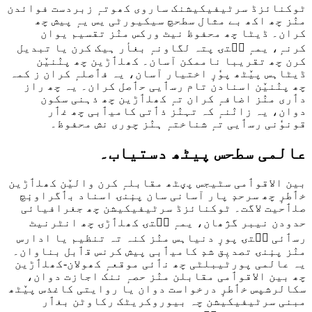
ٹوکنائزڈ سرٹیفیکیشنک ساروی کھوتہٕ زبردست فوائدن
منٛز چھ اکھ بے مثال سطحچ سیکیورٹی یس یہٕ پیش چھ
کران۔ ڈیٹا چھ محفوظ نیٹ ورکس منٛز تقسیم یوان
کرنہٕ، یمہٕ سۭتۍ پتہ لگاونہٕ بغأر ہیک کرن یا تبدیل
کرن چھ تقریبا ناممکن آسان۔ کھلٲڑین چھ پنٛنیٚن
ڈیٹاہس پیٚٹھ پوٗرٕ اختیار آسان، یہ فٲصلہٕ کران ز کمہ
چھ پنٛنیٚن اسنادن تام رسٲیی حٲصل کران۔ یہ چھ راز
دٲری منٛز اضافہٕ کران تہٕ کھلٲڑین چھ ذہنی سکون
دوان، یہ زانٛنہٕ کہ تہنٛز ذٲتی کامیٲبی چھ غٲر
قونوٗنی رسٲیی تہٕ شناختہٕ ہنٛز چوری نش محفوظ۔
عالمی سطحس پیٹھ دستیاب۔
بین الاقوٲمی سٹیجس پؠٹھ مقابلہٕ کرن والیٚن کھلٲڑین
خٲطرٕ چھ سرحدٕ پار آسانی سان پنٕنۍ اسناد بٲگراونٕچ
صلٲحیت لاگت۔ ٹوکنائزڈ سرٹیفیکیشن چھ جغرافیائی
حدودن نیبر گژھان، یمہٕ سۭتۍ کھلٲڑۍ چھ انٹرنیٹ
رسٲئی سۭتۍ پورٕ دنیاہس منٛز کنہ تہ تنظیم یا ادارس
منٛز پنٕنۍ تصدیٖق شدٕ کامیٲبی پیش کرنس قٲبل بناوان۔
یہ عالمی پورٹیبلٹی چھ نٲئی موقعہٕ کھولان-کھلٲڑین
چھ بین الاقوٲمی مقابلن منٛز حصہٕ ننک اجازت دوان،
سکالرشپس خٲطرٕ درخواست دوان یا روایتی کاغذس پیٚٹھ
مبنی سرٹیفیکیشن چہ بیوروکریٹک رکاوٹن بغٲر