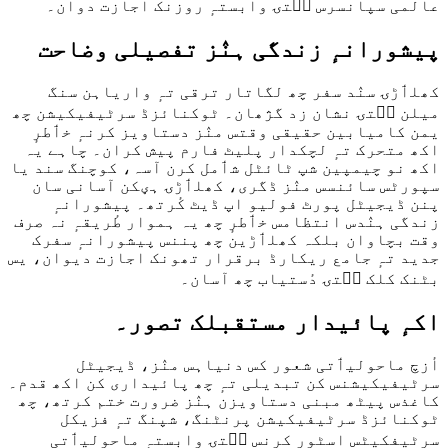
عالمی سپانسرس سۭتۍ وابستہٕ روزنک اجازت دوان۔
پیشورانہٕ زندگی ہنٛز تفصیلی وضاحت
کھلٲڑۍ سنٛد سفر چھ لگاتار ترقی تہٕ واریاہن سنگ
میلن سۭتۍ نشان زد گژھان۔ ٹوکنائزڈ سرٹیفیکیشن چھ
یمن کامیابین حقیقی وقتس منٛز دستاویز کرنہٕ خٲطرٕ
اکھ متحرک تہٕ لچکدار پلیٹ فارم پیش کران۔ چاہے یہ
اکھ نو چیمپین شپ ٹائٹل شٲمل کرن آسہ، کوچنگ سند یا
سپورٹس سائنسس منٛز ڈگری، کھلٲڑۍ ہؠکن آسانی سان
پنن ڈیجیٹل پورٹ فولیو اپ ڈیٹ کٔرتھ۔ پیشورانہٕ
زندگی ہنٛدس انتظامس خٲطرٕ چھ یہ ہموار طٔریقہٕ نہ صرف
وقت بچاوان بلکہ کھلٲڑین چھ پننس پیشورانہٕ سفرک
جدید تہٕ جامع ریکارڈ برقرار تھونک اجازت دیوان، یس
بٹنک کلک سۭتۍ دٔستیاب چھ آسان۔
اکہٕ پائیدار مستقبلک تصور۔
أزچ ماحولیٲتی شعور کس دنیاہس منٛز، ڈیجیٹل
سرٹیفیکیشنس کن تبدیلی تہٕ چھ پائیداری کن اکھ قدم۔
کاغذس پیٹھ مبنی دستاویزن ہنٛز ضرورت ختم کرتھ، چھ
ٹوکنائزڈ سرٹیفیکیشن پرنٹنگ، شپنگ تہٕ فزیکل
سرٹیفکیٹس اسٹور کرنس سۭتۍ وابستہٕ ماحولیٲتی