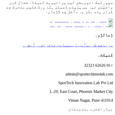
سپورٹیک انوویشن لیب پرائیویٹ لمیٹڈ۔ فعال کرن
واجیٚنۍ تہہ یس پرٛؠتھ کھیلن ہنٛد ورک فلوس متحرک چھ
کران یتھ منٛز یہ دٲخل چھ گژھان۔
ژھانٛڑو۔
دریافت کر۔
سٲنۍ ایپس
سانۍ تاثرات۔
رٲبطہٕ۔
کنیکٹ۔
+91 62626 32323
admin@sportechinnolab.com
SporTech Innovation Lab Pvt Ltd
L-29, East Court, Phoenix Market City
Viman Nagar, Pune 411014
مہاراشٹر، ہندوستان