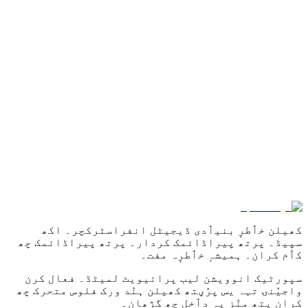
% 100% تخفیف
آڈٹ ٹریل
رئیل ٹائم
اپڈیٹ۔
ہمس سۭتۍ کر کتھ۔
Get Your SPID
کھیلن خٲطرٕ بنیٲدی ڈیجیٹل انفراسٹرکچر۔ اکھ
سپیڈ۔ پرتھ پیراڈائمک کردار۔ پرتھ پیراڈائمک چھ
کٲم کران۔ ہمیشہٕ خٲطرٕہ مفت۔
سپورٹیک انوویشن لیب پرائیویٹ لمیٹڈ۔ فعال کرن
واجیٚنۍ تہہ یس پرٛؠتھ کھیلن ہنٛد ورک فلوس متحرک چھ
کران یتھ منٛز یہ دٲخل چھ گژھان۔