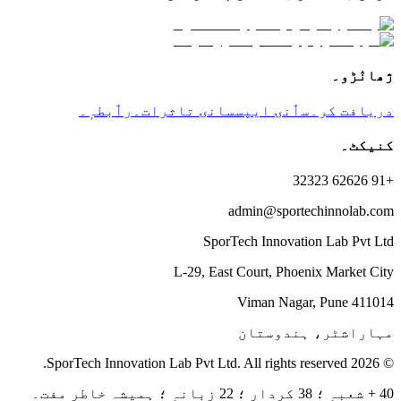
ژھانٛڑو۔
دریافت کر۔
سٲنۍ ایپس
سانۍ تاثرات۔
رٲبطہٕ۔
کنیکٹ۔
+91 62626 32323
admin@sportechinnolab.com
SporTech Innovation Lab Pvt Ltd
L-29, East Court, Phoenix Market City
Viman Nagar, Pune 411014
مہاراشٹر، ہندوستان
© 2026 SporTech Innovation Lab Pvt Ltd. All rights reserved.
40 + شعبہٕ ؛ 38 کردار ؛ 22 زبانہٕ ؛ ہمیشہ خاطرٕ مفت۔