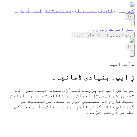
گھرٕ۔
دریافت کر۔
سٲنۍ ایپس
سانۍ تاثرات۔
رٲبطہٕ۔
کٲ
پنن ایونٹ ژھار۔
پنن ایس پی آٮٔی ڈی حٲصل کٔرو۔
کٲ
سٲنۍ ایپس
زٕ ایپ۔
بنیادی ڈھانچہ۔
موبائل ایپ چھ پرٛؠتھ کھلٲڑۍ سنٛدس جیبس منٛز اکھ
تصدیٖق شدٕ ڈیجیٹل کھیلن ہٕنٛز شناخت تھاوان۔ ایڈمن
پلیٹ فارم چھ تنظیمن ٹورنامنٹ، سرٹیفکیٹ تہٕ
گورننس منظم کرنہٕ خٲطرٕ اوزار دوان-سٲری چھ أکس
نظامہٕ ذٔریعہٕ جڑتھ۔
موبائل ایپ۔