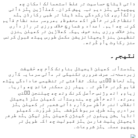
ذاتی ڈیٹاچ حساسیت تہٕ غلط استعمالک امکان چھ
پیچیدگی ہنٛز دیم تہہ پیش کران۔ کھلٲڑین ہٕنٛز ذٲتی
زانٛکٲری، کارکردگی ہنٛد ڈیٹا تہٕ طبی رکارڈن ہنٛد
انتظام کرنہٕ خٲطرٕ اکھ محفوظ، بھروسہٕ مند نظام قٲیم
کرٕنہ چھ اہم۔ اعداد و شمارٕچ خلاف ورزی تہٕ راز دٲری
ہنز خلاف ورزی ہند خوف ہیکہ کھلاڑین تہٕ کھیلن ہنزن
تنظیمن ہنز ڈیجیٹائزیشن مکمل طورس پیٹھ قبول کرنس
منز رکاوٹ پٲدٕ کٔرتھ۔
نتیجہٕ۔
ہنٛدستٲنہ کھیلن ڈیجیٹل بناونک کٲم چھ حٔقیقت
زبردست-نہ صرف ضروری تکنیکی تہٕ مٲلی سرمایہ کٲری
ہٕنٛد لحاظ سۭتۍ بلکہ ثقٲفتی تہٕ تنظیمی جادادگی پیٚٹھ
قابو کٔرنہٕ خٲطرٕ تہ۔ ییلہٕ زن ممکنہٕ فائدٕ چھ واریاہ
زیادٕ، اتھ وژنس حٲصل کرنک وتھ چھ چیلنجن سۭتۍ
بھرتھ۔ اتھ خٲطرٕ چھ ہندوستٲنہ کھیلن منٛز ڈیجیٹل
انقلاب اننہٕ خٲطرٕ سرکٲر، ذٲتی شعبہٕ تہٕ کھیلن ہنٛز
برادری ہٕنٛد طرفٕ مربوط کوٗششہ ہنٛز ضٔروٗرت۔ کھیلو
انڈیا ہشن پہلون تہٕ کینژن کھیلن ہنٛز لیگن ہنٛد طرفہٕ
ڈیجیٹل پلیٹ فارمن ہنٛز قبولیت چھ اکہ طویل تہٕ
پیچیدٕ عملہ ہنٛز شروعات۔