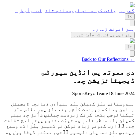
گھرٕ۔
دریافت کر۔
سٲنۍ ایپس
سانۍ تاثرات۔
رٲبطہٕ۔
کٲ
پنن ایونٹ ژھار۔
پنن ایس پی آٮٔی ڈی حٲصل کٔرو۔
کٲ
← Back to Our Reflections
دی مموتھ یس انڈین سپورٹس
ڈیجیٹائزیشن چھ۔
SportsKeyz Team
•
18 June 2024
ہندوستانس منٛز کھیلن ہنٛد بنیٲدی ڈھانچہ ڈیجیٹل
بناون چھ اکھ زبردست کٲم، یتھ منٛز پورٕ ملکس منٛز
ٹیکنالوجی یکجا کرنک زبردست چیلنج شٲمل چھ ییتہٕ
کھیلن ہنٛد منظر نامہٕ چھ تیوٗت متنوع ییتہٕ امچ ثقافت
چھ۔ 1.3 ارب کھوتہٕ زیادٕ لوکن تہٕ کھیلن ہنٛز اکھ وسیع
رینجس منٛز نمایاں دلچسپی سۭتۍ، ممکنہٕ ڈیٹا پول چھ