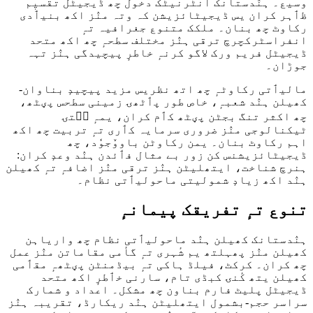
وسیع۔ ہنٛدستانک انٹرنیٹک دخول چھ ڈیجیٹل تقسیٖم
ظٲہر کران یس ڈیجیٹائزیشن کہ وتہ منٛز اکھ بنیٲدی
رکاوٹ چھ بنان۔ ملکک متنوع جغرافیہ تہٕ
انفراسٹرکچرچ ترقی ہنٛز مختلف سطحہٕ چھ اکھ متحد
ڈیجیٹل فریم ورک لاگو کرنہٕ خاطرٕ پیچیدگی ہنٛز تہہ
جوڑان۔
مالیٲتی رکاوٹہٕ چھ اتھ نظریس مزید پیچیدٕ بناوان-
کھیلن ہنٛد شعبہٕ، خاص طور پٲٹھۍ زمینی سطحس پؠٹھ،
چھ اکثر تنگ بجٹن پؠٹھ کٲم کران، یمہٕ سۭتۍ
ٹیکنالوجی منٛز ضروری سرمایہ کٲری تہٕ تربیت چھ اکھ
اہم رکاوٹ بنان۔ یمن رکاوٹن باووٚجوٗد، چھ
ڈیجیٹائزیشنس کن زور بے مثال فٲئدن ہنٛد وعدٕ کران:
ہنرچ شناخت، ایتھلیٹن ہنٛز ترقی منٛز اضافہٕ تہٕ کھیلن
ہنٛد اکھ زیادٕ شمولیتی ماحولیٲتی نظام۔
تنوع تہٕ تفریقک پیمانہٕ
ہنٛدستانک کھیلن ہنٛد ماحولیٲتی نظام چھ واریاہن
کھیلن منٛز پھہلتھ یم شٔہری تہٕ گأمی مقاماتن منٛز عمل
چھ کران۔ کرکٹ، فیلڈ ہاکی تہٕ بیڈمنٹن پؠٹھہٕ مقٲمی
کھیلن یتھ کٔنۍ کبڈی تام، سارنی خٲطرٕ اکھ متحد
ڈیجیٹل پلیٹ فارم بناون چھ مشکل۔ اعداد و شمارک
سراسر حجم-بشمول ایتھلیٹن ہنٛد ریکارڈ، تقریبہ ہنٛز