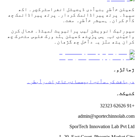
کھیلن خٲطرٕ بنیٲدی ڈیجیٹل انفراسٹرکچر۔ اکھ
سپیڈ۔ پرتھ پیراڈائمک کردار۔ پرتھ پیراڈائمک چھ
کٲم کران۔ ہمیشہٕ خٲطرٕہ مفت۔
سپورٹیک انوویشن لیب پرائیویٹ لمیٹڈ۔ فعال کرن
واجیٚنۍ تہہ یس پرٛؠتھ کھیلن ہنٛد ورک فلوس متحرک چھ
کران یتھ منٛز یہ دٲخل چھ گژھان۔
ژھانٛڑو۔
دریافت کر۔
سٲنۍ ایپس
سانۍ تاثرات۔
رٲبطہٕ۔
کنیکٹ۔
+91 62626 32323
admin@sportechinnolab.com
SporTech Innovation Lab Pvt Ltd
L-29, East Court, Phoenix Market City