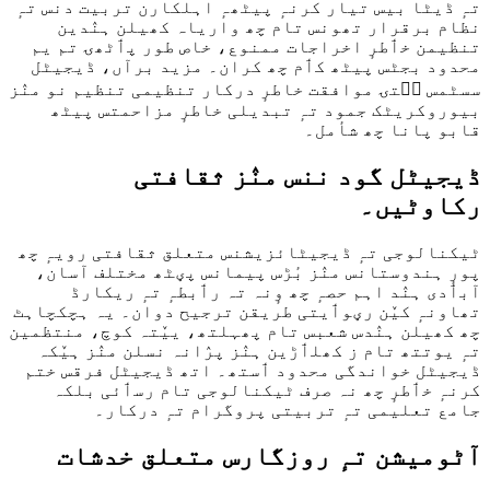
تہٕ ڈیٹا بیس تیار کرنہٕ پیٹھہٕ اہلکارن تربیت دنس تہٕ
نظام برقرار تھونس تام چھ واریاہ کھیلن ہنٛدین
تنظیمن خٲطرٕ اخراجات ممنوع، خاص طور پٲٹھۍ تم یم
محدود بجٹس پیٹھ کٲم چھ کران۔ مزید برآں، ڈیجیٹل
سسٹمس سۭتۍ موافقت خاطرٕ درکار تنظیمی تنظیم نو منٛز
بیوروکریٹک جمود تہٕ تبدیلی خاطرٕ مزاحمتس پیٹھ
قابو پانا چھ شأمل۔
ڈیجیٹل گود ننس منٛز ثقافتی
رکاوٹیں۔
ٹیکنالوجی تہٕ ڈیجیٹائزیشنس متعلق ثقافتی رویہٕ چھ
پورٕ ہندوستانس منٛز بٔڑس پیمانس پؠٹھ مختلف آسان،
آبٲدی ہنٛد اہم حصہٕ چھ وٕنہ تہ رٲبطہٕ تہٕ ریکارڈ
تھاونہٕ کیٚن رؠوٲیتی طریقن ترجیح دوان۔ یہ ہچکچاہٹ
چھ کھیلن ہنٛدس شعبس تام پھہلتھ، ییٚتہ کوچ، منتظمین
تہٕ یوتتھ تام ز کھلٲڑین ہنٛز پرٛانہ نسلن منٛز ہیٚکہ
ڈیجیٹل خواندگی محدود ٲستھ۔ اتھ ڈیجیٹل فرقس ختم
کرنہٕ خٲطرٕ چھ نہ صرف ٹیکنالوجی تام رسٲئی بلکہ
جامع تعلیمی تہٕ تربیتی پروگرام تہٕ درکار۔
آٹومیشن تہٕ روزگارس متعلق خدشات