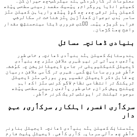
معلومات تہٕ کارکردگی ہنٛد میٹرکس-چھ حیران کن۔
کھیلو انڈیا پروگرام، ییٚمیک مقصد زمینی سطحس پیٚٹھ
کھیلن ہٕنٛز ترقی چھ، چھ گۄڈٕ پیٚٹھٕ واریاہن کھیلن منٛز
ساسہٕ بٔدۍ نوجوان کھلٲڑین ہٕنٛز شناخت تہٕ سکالرشپ
فراہم کٔرمٕژ، ییٚمہ سۭتۍ ضروری ڈیٹا مینجمنٹٕچ مقدار
واضح چھےٚ گژھان۔
بنیادی ڈھانچہ مسائل
ہندوستانٕک کھیلن ہنٛد بنیٲدی ڈھانچہ، خاص طور
پٲٹھۍ دیہٲتی تہٕ نیم شٔہری علاقن منٛز، چھ بنیٲدی
ڈیجیٹل کنیکٹیویٹی تہٕ جامع ڈیجیٹائزیشن چہ کوٗششہ
خٲطرٕ ضروری سامانٕچ کٔمی۔ شہری تہٕ گأمی علاقن درمیان
چھ قابل ذکر ڈیجیٹل تقسیم پورٕ بورڈس منٛز ڈیجیٹل
ٹریکنگ تہٕ انتظامی نظام لاگو کرنس منٛز اکھ اہم
چیلنج پیش کران، خاص طور پٲٹھۍ زمینی سطحس پیٚٹھ
موجود ٹیلنٹ تہٕ ایونٹس ٹریک کرنہٕ خٲطرٕ۔
سرکٲری افسر، اہلکار، سرکٲری، عہدٕ
دار
ہنٛدستانٕک کھیلن ہنٛد بنیٲدی ڈھانچہ ڈیجیٹل بناونہٕ
خٲطرٕ چھ مٲلی سرمایہ کٲری کٲفی۔ ڈیجیٹل پلیٹ فارم