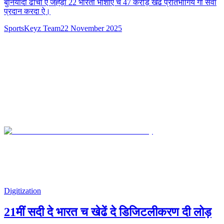
बुनियादी ढांचा ऐ जेह्ड़ा 22 भारती भाशाएं च 47 करोड़ खेढ प्रतिभागियें गी सेवा
प्रदान करदा ऐ।
SportsKeyz Team
22 November 2025
Digitization
21मीं सदी दे भारत च खेढें दे डिजिटलीकरण दी लोड़