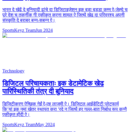
भारत दे खेढें दे बुनियादी ढांचे दा डिजिटाइज़ेशन इक बड़ा बड्डा कम्म ऐ-जेह्दे च
पूरे देश च तकनीक गी एकीकृत करना शामल ऐ जित्थै खेढ दा परिद्रश्य अपनी
संस्कृति दे बराबर बन्न-सबन्न ऐ।
SportsKeyz Team
Jun 2024
Technology
डिजिटल परिचायकताः इक डेटामेटिक खेढ
पारिस्थितिकी तंत्र दी बुनियाद
डिजिटीकरण ऐच्छिक नेईं ऐ-एह् लाजमी ऐ। डिजिटल आईडेंटिटी प्लेटफार्म
किʼयां इक नमां खेतर स्थापत करा 'रदे न जित्थै हर गल्ल-बात निर्बाध रूप कन्नै
एकीकृत होंदी ऐ।
SportsKeyz Team
May 2024