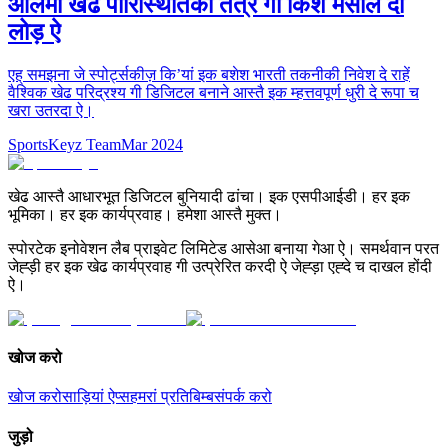
आलमी खेढ पारिस्थितिकी तंत्र गी किश मसालै दी
लोड़ ऐ
एह् समझना जे स्पोर्ट्सकीज़ किʼयां इक बशेश भारती तकनीकी निवेश दे राहें
वैश्विक खेढ परिद्रश्य गी डिजिटल बनाने आस्तै इक म्हत्तवपूर्ण धुरी दे रूपा च
खरा उतरदा ऐ।
SportsKeyz Team
Mar 2024
खेढ आस्तै आधारभूत डिजिटल बुनियादी ढांचा। इक एसपीआईडी। हर इक
भूमिका। हर इक कार्यप्रवाह। हमेशा आस्तै मुक्त।
स्पोरटेक इनोवेशन लैब प्राइवेट लिमिटेड आसेआ बनाया गेआ ऐ। समर्थवान परत
जेह्ड़ी हर इक खेढ कार्यप्रवाह गी उत्प्रेरित करदी ऐ जेह्ड़ा एह्दे च दाखल होंदी
ऐ।
खोज करो
खोज करो
साड़ियां ऐप्स
हमरां प्रतिबिम्ब
संपर्क करो
जुड़ो