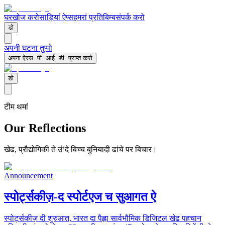
घर
खोज करो
साड़ियां ऐप्स
हमरां प्रतिबिम्ब
संपर्क करो
डो
अपनी घटना तुप्पो
अपना ऐस्स. पी. आई. डी. प्राप्त करो
डो
टीम थमां
Our
Reflections
खेढ, प्रौद्योगिकी ते उंʼदे बिच्च बुनियादी ढांचे पर बिचार।
Announcement
स्पोर्ट्सकीज़-द स्पोर्टएज च सुआगत ऐ
स्पोर्ट्सकीज़ दी शुरुआत, भारत दा पैह्ला सार्वभौमिक डिजिटल खेढ पहचान