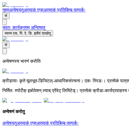
गृहम्
अन्वेषयतु
अस्माकं एप्स्
अस्माकं प्रतिबिम्बः
सम्पर्कः
सं
भवतः कार्यक्रमम् अन्विष्यतु
स्वस्य एस्. पि. ऐ. डि. इतीदं प्राप्नोतु
सं
अन्वेषणस्य भारणं करोति
क्रीडायाः कृते मूलभूत-डिजिटल्-आधारिकसंरचना। एकः स्पिडः। प्रत्येकं पात्रम्। 
निर्मितः स्पोर्टेक् इन्नोवेशन् ल्याब् प्रैवेट् लिमिटेड्। प्रत्येकं क्रीडा-कार्यप्रवाहस
अन्वेषणं करोतु
अन्वेषयतु
अस्माकं एप्स्
अस्माकं प्रतिबिम्बः
सम्पर्कः