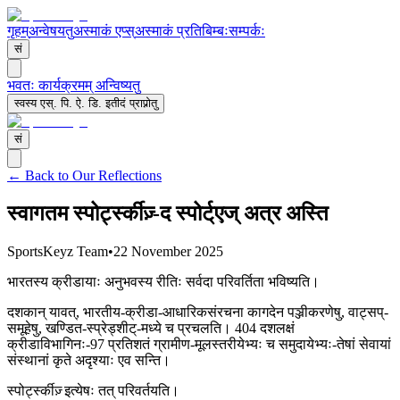
गृहम्
अन्वेषयतु
अस्माकं एप्स्
अस्माकं प्रतिबिम्बः
सम्पर्कः
सं
भवतः कार्यक्रमम् अन्विष्यतु
स्वस्य एस्. पि. ऐ. डि. इतीदं प्राप्नोतु
सं
← Back to Our Reflections
स्वागतम स्पोर्ट्स्कीज़्-द स्पोर्ट्एज् अत्र अस्ति
SportsKeyz Team
•
22 November 2025
भारतस्य क्रीडायाः अनुभवस्य रीतिः सर्वदा परिवर्तिता भविष्यति।
दशकान् यावत्, भारतीय-क्रीडा-आधारिकसंरचना कागदेन पञ्जीकरणेषु, वाट्सप्-
समूहेषु, खण्डित-स्प्रेड्शीट्-मध्ये च प्रचलति। 404 दशलक्षं
क्रीडाविभागिनः-97 प्रतिशतं ग्रामीण-मूलस्तरीयेभ्यः च समुदायेभ्यः-तेषां सेवायां
संस्थानां कृते अदृश्याः एव सन्ति।
स्पोर्ट्स्कीज़् इत्येषः तत् परिवर्तयति।