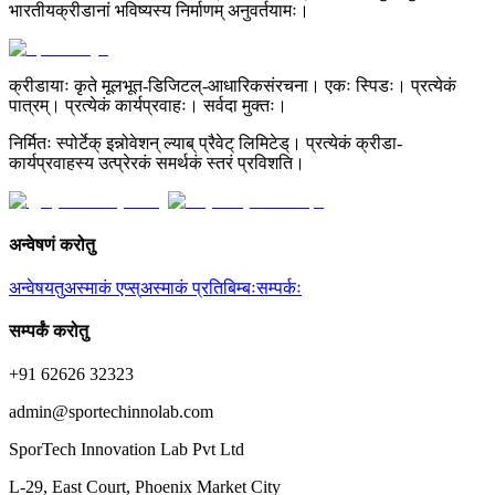
भारतीयक्रीडानां भविष्यस्य निर्माणम् अनुवर्तयामः।
क्रीडायाः कृते मूलभूत-डिजिटल्-आधारिकसंरचना। एकः स्पिडः। प्रत्येकं
पात्रम्। प्रत्येकं कार्यप्रवाहः। सर्वदा मुक्तः।
निर्मितः स्पोर्टेक् इन्नोवेशन् ल्याब् प्रैवेट् लिमिटेड्। प्रत्येकं क्रीडा-
कार्यप्रवाहस्य उत्प्रेरकं समर्थकं स्तरं प्रविशति।
अन्वेषणं करोतु
अन्वेषयतु
अस्माकं एप्स्
अस्माकं प्रतिबिम्बः
सम्पर्कः
सम्पर्कं करोतु
+91 62626 32323
admin@sportechinnolab.com
SporTech Innovation Lab Pvt Ltd
L-29, East Court, Phoenix Market City