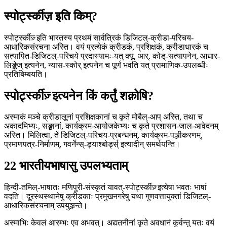
स्पोर्ट्स्कीज़ इति किम्?
स्पोर्ट्स्कीज़् इति भारतस्य प्रथमं सार्वत्रिकं डिजिटल्-क्रीडा-परिचय-
आधारिकसंरचना अस्ति। वयं प्रत्येकं क्रीडकं, प्रशिक्षकं, क्रीडाधारकं च
सत्यापित-डिजिटल्-परिचये प्रदास्यामः-यत् क्यू. आर्. कोड्-सत्यापनेन, आधार-
लिङ्केज् इत्यनेन, न्यास-स्कोर् इत्यनेन च पूर्णं भवति यत् प्रामाणिक-उपलब्धीः
प्रतिबिम्बयति।
स्पोर्ट्स्कीज़् इत्यनेन किं कर्तुं शक्नोषि?
अस्माकं मञ्चे क्रीडालूनां प्रशिक्षकानां च कृते मोबैल्-आप् अस्ति, तथा च
अकादमिभ्यः, सङ्घानां, कार्यक्रम-आयोजकेभ्यः च कृते प्रशासन-जाल-आवेदनम्
अस्ति। मिलित्वा, ते डिजिटल्-परिचय-प्रबन्धनम्, कार्यक्रम-पञ्जीकरणम्,
प्रमाणपत्र-निर्माणम्, गवर्नेन्स्-ड्याश्बोर्ड्स् इत्यादीन् समर्थयन्ति।
22 भारतीयभाषासु उपलभ्यताम्
हिन्दी-तमिल्-भाषातः मणिपुरी-संस्कृतं यावत्-स्पोर्ट्स्कीज़् इत्येषा भवतः भाषां
वदति। दूरस्थस्थानेषु क्रीडकाः प्रमुखनगरेषु यथा गुणवत्तायुक्तां डिजिटल्-
आधारिकसंरचनाम् उपयुञ्जन्ते।
अस्माभिः केवलं आरम्भः एव अभवत्। अद्यतनीनां कृते अवधानं कुर्वन्तु यतः वयं