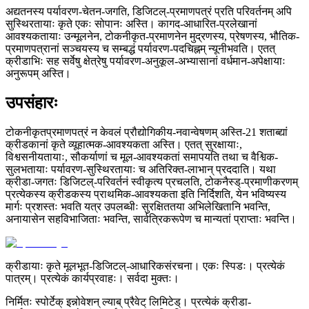
अद्यतनस्य पर्यावरण-चेतन-जगति, डिजिटल्-प्रमाणपत्रं प्रति परिवर्तनम् अपि
सुस्थिरतायाः कृते एकः सोपानः अस्ति। कागद-आधारित-प्रलेखानां
आवश्यकतायाः उन्मूलनेन, टोकनीकृत-प्रमाणनेन मुद्रणस्य, प्रेषणस्य, भौतिक-
प्रमाणपत्रानां सञ्चयस्य च सम्बद्धं पर्यावरण-पदचिह्नम् न्यूनीभवति। एतत्
क्रीडाभिः सह सर्वेषु क्षेत्रेषु पर्यावरण-अनुकूल-अभ्यासानां वर्धमान-अपेक्षायाः
अनुरूपम् अस्ति।
उपसंहारः
टोकनीकृतप्रमाणपत्रं न केवलं प्रौद्योगिकीय-नवान्वेषणम् अस्ति-21 शताब्द्यां
क्रीडकानां कृते व्यूहात्मक-आवश्यकता अस्ति। एतत् सुरक्षायाः,
विश्वसनीयतायाः, सौकर्याणां च मूल-आवश्यकतां समापयति तथा च वैश्विक-
सुलभतायाः पर्यावरण-सुस्थिरतायाः च अतिरिक्त-लाभान् प्रददाति। यथा
क्रीडा-जगतः डिजिटल्-परिवर्तनं स्वीकृत्य प्रचलति, टोकनैस्ड्-प्रमाणीकरणम्
प्रत्येकस्य क्रीडकस्य प्राथमिक-आवश्यकता इति निर्दिशति, येन भविष्यस्य
मार्गः प्रशस्तः भवति यत्र उपलब्धीः सुरक्षिततया अभिलेखितानि भवन्ति,
अनायासेन सहविभाजिताः भवन्ति, सार्वत्रिकरूपेण च मान्यतां प्राप्ताः भवन्ति।
क्रीडायाः कृते मूलभूत-डिजिटल्-आधारिकसंरचना। एकः स्पिडः। प्रत्येकं
पात्रम्। प्रत्येकं कार्यप्रवाहः। सर्वदा मुक्तः।
निर्मितः स्पोर्टेक् इन्नोवेशन् ल्याब् प्रैवेट् लिमिटेड्। प्रत्येकं क्रीडा-