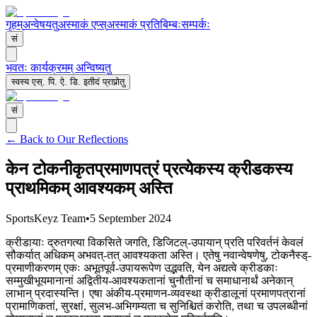
गृहम्
अन्वेषयतु
अस्माकं एप्स्
अस्माकं प्रतिबिम्बः
सम्पर्कः
सं
भवतः कार्यक्रमम् अन्विष्यतु
स्वस्य एस्. पि. ऐ. डि. इतीदं प्राप्नोतु
सं
← Back to Our Reflections
केन टोकनीकृतप्रमाणपत्रं प्रत्येकस्य क्रीडकस्य
प्राथमिकम् आवश्यकम् अस्ति
SportsKeyz Team
•
5 September 2024
क्रीडायाः द्रुतगत्या विकसिते जगति, डिजिटल्-उपायान् प्रति परिवर्तनं केवलं
सौकर्यात् अधिकम् अभवत्-तत् आवश्यकता अस्ति। एतेषु नवान्वेषणेषु, टोकनैस्ड्-
प्रमाणीकरणम् एकः अभूतपूर्व-उपायरूपेण उद्भवति, येन अद्यत्वे क्रीडकाः
सम्मुखीभूयमानानां अद्वितीय-आवश्यकतानां चुनौतीनां च समाधानार्थं अनेकान्
लाभान् प्रदास्यन्ति। एषा अंकीय-प्रमाणन-व्यवस्था क्रीडालूनां प्रमाणपत्रानां
प्रामाणिकतां, सुरक्षां, सुलभ-अभिगम्यता च सुनिश्चितं करोति, तथा च उपलब्धीनां