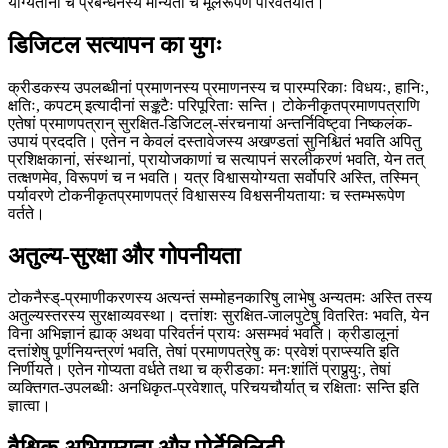
योग्यतानां च प्रबन्धनस्य मान्यतां च मूलरूपेण परिवर्तयति।
डिजिटल सत्यापन का युगः
क्रीडकस्य उपलब्धीनां प्रमाणनस्य प्रमाणनस्य च पारम्परिकाः विधयः, हानिः,
क्षतिः, कपटम् इत्यादीनां सङ्कटैः परिपूरिताः सन्ति। टोकेनीकृतप्रमाणपत्राणि
एतेषां प्रमाणपत्रान् सुरक्षित-डिजिटल्-संरचनायां अन्तर्निविष्ट्वा निष्कलंक-
उपायं प्रददति। एतेन न केवलं दस्तावेजस्य अखण्डतां सुनिश्चितं भवति अपितु
प्रशिक्षकानां, संस्थानां, प्रायोजकाणां च सत्यापनं सरलीकरणं भवति, येन तत्
तत्क्षणमेव, विरूपणं च न भवति। यत्र विश्वासयोग्यता सर्वोपरि अस्ति, तस्मिन्
पर्यावरणे टोकनीकृतप्रमाणपत्रं विश्वासस्य विश्वसनीयतायाः च स्तम्भरूपेण
वर्तते।
अतुल्य-सुरक्षा और गोपनीयता
टोकनैस्ड्-प्रमाणीकरणस्य अत्यन्तं सम्मोहनकारिषु लाभेषु अन्यतमः अस्ति तस्य
अतुल्यस्तरस्य सुरक्षाव्यवस्था। दत्तांशः सुरक्षित-जालपुटेषु वितरितः भवति, येन
विना अभिज्ञानं ह्याक् अथवा परिवर्तनं प्रायः असम्भवं भवति। क्रीडालूनां
दत्तांशेषु पूर्णनियन्त्रणं भवति, तेषां प्रमाणपत्रेषु कः प्रवेशं प्राप्स्यति इति
निर्णीयते। एतेन गोप्यता वर्धते तथा च क्रीडकाः मनःशांतिं प्राप्नुयुः, तेषां
व्यक्तिगत-उपलब्धीः अनधिकृत-प्रवेशात्, परिचयचौर्यात् च रक्षिताः सन्ति इति
ज्ञात्वा।