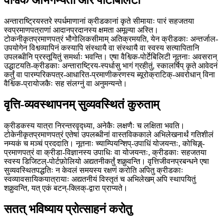
वैश्विक अभिगम्यता और पोर्टेबिलिटी
अन्ताराष्ट्रियस्तरे स्पर्धमाणानां क्रीडकानां कृते सीमायाः पारं सहजतया
स्वप्रमाणपत्राणां आदानप्रदानस्य क्षमता अमूल्या अस्ति।
टोकनीकृतप्रमाणपत्रं भौगोलिकसीमाम् अतिक्रमयति, येन क्रीडकाः अन्तर्जाल-
उपयोगेन विश्वव्यापिनं कस्यापि संस्थायै वा संस्थायै वा स्वस्य सत्यापितानि
उपलब्धीनि प्रस्तूयितुं समर्थाः भवन्ति। एषा वैश्विक-पोर्टेबिलिटी नूतनाः अवसरान्
उद्घाटयति-क्रीडकाः अन्ताराष्ट्रिय-स्पर्धासु भागं ग्रहीतुं, स्कालर्षिप् कृते आवेदनं
कर्तुं वा पारम्परिकपत्र-आधारित-प्रमाणीकरणस्य ब्यूरोक्राटिक्-अवरोधान् विना
वैश्विक-प्रायोजकैः सह संलग्नुं वा अनुमन्यन्ते।
वृत्ति-व्यवस्थापनम् सुव्यवस्थितं कुरुताम्
क्रीडकस्य यात्रा निरन्तरवृद्ध्या, अनेकैः लक्षणैः च लक्षिता भवति।
टोकेनीकृतप्रमाणपत्रं एतेषां उपलब्धीनां वास्तविककाले अभिलेखनार्थं गतिशीलं
नम्यकं च मञ्चं प्रददाति। नूतनाः च्याम्पियन्शिप्-उपाधिं योजयन्तः, कोचिङ्ग्-
प्रमाणपत्रं वा क्रीडा-विज्ञानस्य उपाधिः वा योजयन्तः, क्रीडकाः सहजतया
स्वस्य डिजिटल्-पोर्टफ़ोलियो अद्यतनीकर्तुं शक्नुवन्ति। वृत्तिजीवनप्रबन्धने एषा
सुव्यवस्थितपद्धतिः न केवलं समयस्य रक्षणं करोति अपितु क्रीडकाः
स्वव्यावसायिकयात्रायाः अद्यतनीयं विस्तृतं च अभिलेखम् अपि स्थापयितुं
शक्नुवन्ति, यत् एकं बटन्-क्लिक्-द्वारा प्राप्यते।
सतत् भविष्याय प्रोत्साहनं करोतु