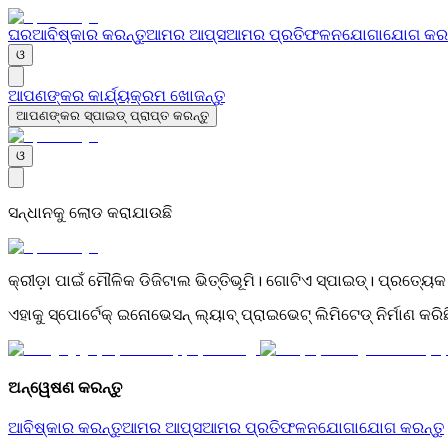
ଘର
ଆବିଷ୍କାର କରନ୍ତୁ
ଆମର ଆପ୍ସ
ଆମର ପ୍ରତିଫଳନ
ଯୋଗାଯୋଗ କରନ
ଓ
ଆପଣଙ୍କର କାର୍ଯ୍ୟକ୍ରମ ଖୋଜନ୍ତୁ
ଆପଣଙ୍କର ସ୍ପାଇଡ୍ ପ୍ରାପ୍ତ କରନ୍ତୁ
ଓ
ସନ୍ଧାନକୁ ଲୋଡ କରାଯାଉଛି
କ୍ରୀଡ଼ା ପାଇଁ ମୌଳିକ ଡିଜିଟାଲ ଭିତ୍ତିଭୂମି। ଗୋଟିଏ ସ୍ପାଇଡ୍। ପ୍ରତ୍ୟେକ 
ଏହାକୁ ସ୍ପୋର୍ଟେକ୍ ଇନୋଭେସନ୍ ଲ୍ୟାବ୍ ପ୍ରାଇଭେଟ୍ ଲିମିଟେଡ୍ ନିର୍ମାଣ କ
ଅନ୍ୱେଷଣ କରନ୍ତୁ
ଆବିଷ୍କାର କରନ୍ତୁ
ଆମର ଆପ୍ସ
ଆମର ପ୍ରତିଫଳନ
ଯୋଗାଯୋଗ କରନ୍ତୁ