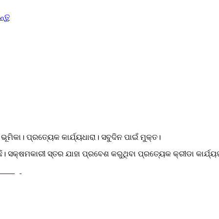
୍ତୁ
ଭୂମିକା। ପ୍ରତ୍ୟେକ କାର୍ଯ୍ୟଧାରା। ସବୁଦିନ ପାଇଁ ମୁକ୍ତ।
ରିଛି। ସକ୍ଷମକାରୀ ସ୍ତର ଯାହା ପ୍ରବେଶ କରୁଥିବା ପ୍ରତ୍ୟେକ କ୍ରୀଡା କାର୍ଯ୍