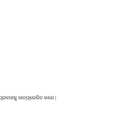
ୟପ୍ରବାହକୁ ଉତ୍ପ୍ରେରିତ କରେ |