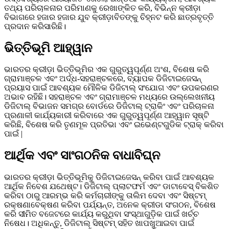
ତଥ୍ୟ ପରିଚାଳନାର ପରିମାଣକୁ ରେଖାଙ୍କିତ କରି, ବିଭିନ୍ନ କ୍ରୀଡ଼ା
ବିଭାଗରେ ହଜାର ହଜାର ଯୁବ କ୍ରୀଡ଼ାବିତଙ୍କୁ ଚିହ୍ନଟ କରି ଛାତ୍ରବୃତ୍ତି
ପ୍ରଦାନ କରିସାରିଛି।
ଭିତ୍ତିଭୂମି ଆହ୍ୱାନ
ଭାରତର କ୍ରୀଡ଼ା ଭିତ୍ତିଭୂମିର ଏକ ଗୁରୁତ୍ୱପୂର୍ଣ୍ଣ ଅଂଶ, ବିଶେଷ କରି
ଗ୍ରାମାଞ୍ଚଳ ଏବଂ ଅର୍ଦ୍ଧ-ସହରାଞ୍ଚଳରେ, ବ୍ୟାପକ ଡିଜିଟାଇଜେସନ୍
ପ୍ରୟାସ ପାଇଁ ଆବଶ୍ୟକ ମୌଳିକ ଡିଜିଟାଲ୍ ସଂଯୋଗ ଏବଂ ଉପକରଣର
ଅଭାବ ରହିଛି। ସହରାଞ୍ଚଳ ଏବଂ ଗ୍ରାମାଞ୍ଚଳ ମଧ୍ୟରେ ଉଲ୍ଲେଖନୀୟ
ଡିଜିଟାଲ୍ ବିଭାଜନ ସମଗ୍ର ବୋର୍ଡରେ ଡିଜିଟାଲ୍ ଟ୍ରାକିଂ ଏବଂ ପରିଚାଳନା
ପ୍ରଣାଳୀ କାର୍ଯ୍ୟକାରୀ କରିବାରେ ଏକ ଗୁରୁତ୍ୱପୂର୍ଣ୍ଣ ଆହ୍ୱାନ ସୃଷ୍ଟି
କରିଛି, ବିଶେଷ କରି ତୃଣମୂଳ ପ୍ରତିଭା ଏବଂ ଇଭେଣ୍ଟଗୁଡିକ ଟ୍ରାକ୍ କରିବା
ପାଇଁ |
ଆର୍ଥିକ ଏବଂ ସାଂଗଠନିକ ବାଧାବିଘ୍ନ
ଭାରତର କ୍ରୀଡ଼ା ଭିତ୍ତିଭୂମିକୁ ଡିଜିଟାଇଜେସନ୍ କରିବା ପାଇଁ ଆବଶ୍ୟକ
ଆର୍ଥିକ ନିବେଶ ଯଥେଷ୍ଟ। ଡିଜିଟାଲ୍ ପ୍ଲାଟଫର୍ମ ଏବଂ ଡାଟାବେସ୍ ବିକଶିତ
କରିବା ଠାରୁ ଆରମ୍ଭ କରି କର୍ମଚାରୀଙ୍କୁ ତାଲିମ ଦେବା ଏବଂ ସିଷ୍ଟମ୍
ରକ୍ଷଣାବେକ୍ଷଣ କରିବା ପର୍ଯ୍ୟନ୍ତ, ଅନେକ କ୍ରୀଡା ସଂଗଠନ, ବିଶେଷ
କରି ସୀମିତ ବଜେଟରେ କାର୍ଯ୍ୟ କରୁଥିବା ସଂସ୍ଥାଗୁଡ଼ିକ ପାଇଁ ଖର୍ଚ୍ଚ
ନିଷେଧ। ଅଧିକନ୍ତୁ, ଡିଜିଟାଲ୍ ସିଷ୍ଟମ୍ ସହିତ ଖାପଖୁଆଇବା ପାଇଁ