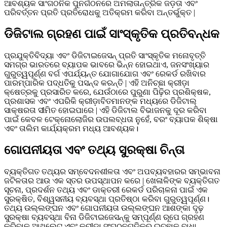
ଆବଶ୍ୟକ ସାଂଗଠନିକ ପୁନର୍ଗଠନରେ ଅମଲାତାନ୍ତ୍ରିକ ଜଡ଼ତା ଏବଂ
ପରିବର୍ତ୍ତନ ପ୍ରତି ପ୍ରତିରୋଧକୁ ଅତିକ୍ରମ କରିବା ଅନ୍ତର୍ଭୁକ୍ତ |
ଡିଜିଟାଲ ଗ୍ରହଣ ପାଇଁ ସାଂସ୍କୃତିକ ପ୍ରତିବନ୍ଧକ
ପ୍ରଯୁକ୍ତିବିଦ୍ୟା ଏବଂ ଡିଜିଟାଇଜେସନ୍ ପ୍ରତି ସାଂସ୍କୃତିକ ମନୋବୃତ୍ତି
ସମଗ୍ର ଭାରତରେ ବ୍ୟାପକ ଭାବରେ ଭିନ୍ନ ହୋଇଥାଏ, ଜନସଂଖ୍ୟାର
ଗୁରୁତ୍ୱପୂର୍ଣ୍ଣ ବର୍ଗ ଏପର୍ଯ୍ୟନ୍ତ ଯୋଗାଯୋଗ ଏବଂ ରେକର୍ଡ ରଖିବାର
ପାରମ୍ପାରିକ ପଦ୍ଧତିକୁ ପସନ୍ଦ କରନ୍ତି | ଏହି ଅନିଚ୍ଛା କ୍ରୀଡ଼ା
କ୍ଷେତ୍ରକୁ ପ୍ରସାରିତ କରେ, ଯେଉଁଠାରେ ପୁରୁଣା ପିଢ଼ିର ପ୍ରଶିକ୍ଷକ,
ପ୍ରଶାସକ ଏବଂ ଏପରିକି କ୍ରୀଡ଼ାବିତମାନଙ୍କ ମଧ୍ୟରେ ଡିଜିଟାଲ୍
ସାକ୍ଷରତା ସୀମିତ ହୋଇପାରେ | ଏହି ଡିଜିଟାଲ ବିଭାଜନକୁ ଦୂର କରିବା
ପାଇଁ କେବଳ ଟେକ୍ନୋଲୋଜିର ଉପଲବ୍ଧତା ନୁହେଁ, ବରଂ ବ୍ୟାପକ ଶିକ୍ଷା
ଏବଂ ତାଲିମ କାର୍ଯ୍ୟକ୍ରମ ମଧ୍ୟ ଆବଶ୍ୟକ।
ଗୋପନୀୟତା ଏବଂ ତଥ୍ୟ ସୁରକ୍ଷା ଚିନ୍ତା
ବ୍ୟକ୍ତିଗତ ତଥ୍ୟର ସମ୍ବେଦନଶୀଳତା ଏବଂ ଅପବ୍ୟବହାରର ସମ୍ଭାବନା
ଜଟିଳତାର ଆଉ ଏକ ସ୍ତର ଉପସ୍ଥାପନ କରେ | ଖେଳାଳିଙ୍କ ବ୍ୟକ୍ତିଗତ
ସୂଚନା, ପ୍ରଦର୍ଶନ ତଥ୍ୟ ଏବଂ ଡାକ୍ତରୀ ରେକର୍ଡ ପରିଚାଳନା ପାଇଁ ଏକ
ସୁରକ୍ଷିତ, ବିଶ୍ୱସନୀୟ ବ୍ୟବସ୍ଥା ପ୍ରତିଷ୍ଠା କରିବା ଗୁରୁତ୍ୱପୂର୍ଣ୍ଣ।
ତଥ୍ୟ ଉଲ୍ଲଙ୍ଘନ ଏବଂ ଗୋପନୀୟତା ଉଲ୍ଲଙ୍ଘନ ଆଶଙ୍କା ଦୃଢ଼
ସୁରକ୍ଷା ବ୍ୟବସ୍ଥା ବିନା ଡିଜିଟାଇଜେସନ୍କୁ ସମ୍ପୂର୍ଣ୍ଣ ରୂପେ ଗ୍ରହଣ
କରିବାକୁ ଆଥଲେଟ୍ ଏବଂ କ୍ରୀଡା ସଂଗଠନଗୁଡ଼ିକର ଇଚ୍ଛାକୁ ବାଧା