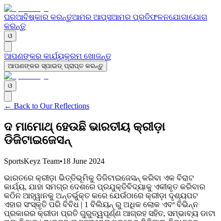
ଘର
ଆବିଷ୍କାର କରନ୍ତୁ
ଆମର ଆପ୍ସ
ଆମର ପ୍ରତିଫଳନ
ଯୋଗାଯୋଗ
କରନ୍ତୁ
ଓ
ଆପଣଙ୍କର କାର୍ଯ୍ୟକ୍ରମ ଖୋଜନ୍ତୁ
ଆପଣଙ୍କର ସ୍ପାଇଡ୍ ପ୍ରାପ୍ତ କରନ୍ତୁ
ଓ
← Back to Our Reflections
ଦ ମାମୋଥ୍ ହେଉଛି ଭାରତୀୟ କ୍ରୀଡ଼ା
ଡିଜିଟାଇଜେସନ୍
SportsKeyz Team
•
18 June 2024
ଭାରତରେ କ୍ରୀଡ଼ା ଭିତ୍ତିଭୂମିକୁ ଡିଜିଟାଇଜେସନ୍ କରିବା ଏକ ବିରାଟ
କାର୍ଯ୍ୟ, ଯାହା ସମଗ୍ର ଦେଶରେ ପ୍ରଯୁକ୍ତିବିଦ୍ୟାକୁ ଏକୀକୃତ କରିବାର
କଠିନ ଆହ୍ୱାନକୁ ଅନ୍ତର୍ଭୁକ୍ତ କରେ ଯେଉଁଠାରେ କ୍ରୀଡ଼ା ଦୃଶ୍ୟପଟ
ଏହାର ସଂସ୍କୃତି ପରି ବିବିଧ | 1 ବିଲିୟନ୍ ରୁ ଅଧିକ ଲୋକ ଏବଂ ବିଭିନ୍ନ
ପ୍ରକାରର କ୍ରୀଡା ପ୍ରତି ଗୁରୁତ୍ୱପୂର୍ଣ୍ଣ ଆଗ୍ରହ ସହିତ, ସମ୍ଭାବ୍ୟ ଡାଟା