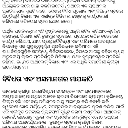
ପୁଲ୍ ବିଶାଳ | ଭାରତର ଇଣ୍ଟରନେଟ୍ ପ୍ରବେଶ ଡିଜିଟାଲ୍ ବିଭାଜନକୁ
ଆଲୋକିତ କରେ ଯାହା ଡିଜିଟାଇଜେସନ୍ ପଥରେ ଏକ ପ୍ରାଥମିକ
ପ୍ରତିବନ୍ଧକ ସୃଷ୍ଟି କରେ | ଦେଶର ବିବିଧ ଭୂଗୋଳ ଏବଂ ବିଭିନ୍ନ ସ୍ତରର
ଭିତ୍ତିଭୂମି ବିକାଶ ଏକ ଏକୀକୃତ ଡିଜିଟାଲ ଢାଞ୍ଚାକୁ କାର୍ଯ୍ୟକାରୀ
କରିବାରେ ଜଟିଳତାର ସ୍ତର ଯୋଗ କରେ |
ଆର୍ଥିକ ପ୍ରତିବନ୍ଧକ ଏହି ଦୃଷ୍ଟିକୋଣକୁ ଆହୁରି ଜଟିଳ କରିଥାଏ-କ୍ରୀଡ଼ା
କ୍ଷେତ୍ର, ବିଶେଷ କରି ତୃଣମୂଳ ସ୍ତରରେ, ପ୍ରାୟତ: କଠିନ ବଜେଟରେ
କାର୍ଯ୍ୟ କରିଥାଏ, ଯାହା ପ୍ରଯୁକ୍ତିବିଦ୍ୟା ଏବଂ ତାଲିମରେ ଆବଶ୍ୟକ
ନିବେଶକୁ ଏକ ଗୁରୁତ୍ୱପୂର୍ଣ୍ଣ ପ୍ରତିବନ୍ଧକ କରିଥାଏ। ଏହି
ବାଧାବିଘ୍ନଗୁଡ଼ିକ ସତ୍ତ୍ୱେ, ଡିଜିଟାଇଜେସନ୍ ଦିଗରେ ଆଗକୁ ବଢ଼ିବା ଦ୍ୱାରା
ଅତୁଳନୀୟ ଲାଭର ପ୍ରତିଶ୍ରୁତି ମିଳିଥାଏ, ଯଥା: ସୁବ୍ୟବସ୍ଥିତ ପ୍ରତିଭା
ଚିହ୍ନଟ, ଉନ୍ନତ ଆଥଲେଟ୍ ବିକାଶ ଏବଂ ଏକ ଅଧିକ ସମାବେଶୀ କ୍ରୀଡ଼ା
ଇକୋସିଷ୍ଟମ।
ବିବିଧତା ଏବଂ ଅସମାନତାର ମାପକାଠି
ଭାରତର କ୍ରୀଡ଼ା ଇକୋସିଷ୍ଟମ ସହରାଞ୍ଚଳ ଏବଂ ଗ୍ରାମାଞ୍ଚଳରେ
ଅଭ୍ୟାସ କରାଯାଉଥିବା ଅନେକ କ୍ରୀଡା ବିଭାଗରେ ବ୍ୟାପ୍ତ। କ୍ରିକେଟ୍,
ଫିଲ୍ଡ ହକି ଏବଂ ବ୍ୟାଡମିଣ୍ଟନ ଠାରୁ ଆରମ୍ଭ କରି କବାଡି ଭଳି
ସ୍ୱଦେଶୀ ଖେଳ ପର୍ଯ୍ୟନ୍ତ, ସମସ୍ତଙ୍କ ଆବଶ୍ୟକତା ପୂରଣ କରିବା ପାଇଁ
ଏକ ଏକୀକୃତ ଡିଜିଟାଲ ପ୍ଲାଟଫର୍ମ ସୃଷ୍ଟି କରିବା କଷ୍ଟକର। ଆଥଲେଟ୍
ରେକର୍ଡ, ଇଭେଣ୍ଟ ସୂଚନା ଏବଂ ପ୍ରଦର୍ଶନ ମେଟ୍ରିକ୍ସ ସମେତ ତଥ୍ୟର
ପରିମାଣ ଆଶ୍ଚର୍ଯ୍ୟଜନକ | ତୃଣମୂଳ ସ୍ତରର କ୍ରୀଡ଼ା ବିକାଶ
ଉଦ୍ଦେଶ୍ୟରେ ଆୟୋଜିତ 'ଖେଲୋ ଇଣ୍ଡିଆ' କାର୍ଯ୍ୟକ୍ରମ, ଆବଶ୍ୟକ