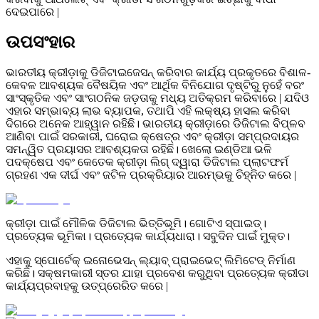
ଦେଇପାରେ |
ଉପସଂହାର
ଭାରତୀୟ କ୍ରୀଡ଼ାକୁ ଡିଜିଟାଇଜେସନ୍ କରିବାର କାର୍ଯ୍ୟ ପ୍ରକୃତରେ ବିଶାଳ-
କେବଳ ଆବଶ୍ୟକ ବୈଷୟିକ ଏବଂ ଆର୍ଥିକ ବିନିଯୋଗ ଦୃଷ୍ଟିରୁ ନୁହେଁ ବରଂ
ସାଂସ୍କୃତିକ ଏବଂ ସାଂଗଠନିକ ଜଡ଼ତାକୁ ମଧ୍ୟ ଅତିକ୍ରମ କରିବାରେ | ଯଦିଓ
ଏହାର ସମ୍ଭାବ୍ୟ ଲାଭ ବ୍ୟାପକ, ତଥାପି ଏହି ଲକ୍ଷ୍ୟ ହାସଲ କରିବା
ଦିଗରେ ଅନେକ ଆହ୍ୱାନ ରହିଛି। ଭାରତୀୟ କ୍ରୀଡ଼ାରେ ଡିଜିଟାଲ ବିପ୍ଳବ
ଆଣିବା ପାଇଁ ସରକାରୀ, ଘରୋଇ କ୍ଷେତ୍ର ଏବଂ କ୍ରୀଡ଼ା ସମ୍ପ୍ରଦାୟର
ସମନ୍ୱିତ ପ୍ରୟାସର ଆବଶ୍ୟକତା ରହିଛି। ଖେଲୋ ଇଣ୍ଡିଆ ଭଳି
ପଦକ୍ଷେପ ଏବଂ କେତେକ କ୍ରୀଡ଼ା ଲିଗ୍ ଦ୍ୱାରା ଡିଜିଟାଲ ପ୍ଲାଟଫର୍ମ
ଗ୍ରହଣ ଏକ ଦୀର୍ଘ ଏବଂ ଜଟିଳ ପ୍ରକ୍ରିୟାର ଆରମ୍ଭକୁ ଚିହ୍ନିତ କରେ |
କ୍ରୀଡ଼ା ପାଇଁ ମୌଳିକ ଡିଜିଟାଲ ଭିତ୍ତିଭୂମି। ଗୋଟିଏ ସ୍ପାଇଡ୍।
ପ୍ରତ୍ୟେକ ଭୂମିକା। ପ୍ରତ୍ୟେକ କାର୍ଯ୍ୟଧାରା। ସବୁଦିନ ପାଇଁ ମୁକ୍ତ।
ଏହାକୁ ସ୍ପୋର୍ଟେକ୍ ଇନୋଭେସନ୍ ଲ୍ୟାବ୍ ପ୍ରାଇଭେଟ୍ ଲିମିଟେଡ୍ ନିର୍ମାଣ
କରିଛି। ସକ୍ଷମକାରୀ ସ୍ତର ଯାହା ପ୍ରବେଶ କରୁଥିବା ପ୍ରତ୍ୟେକ କ୍ରୀଡା
କାର୍ଯ୍ୟପ୍ରବାହକୁ ଉତ୍ପ୍ରେରିତ କରେ |