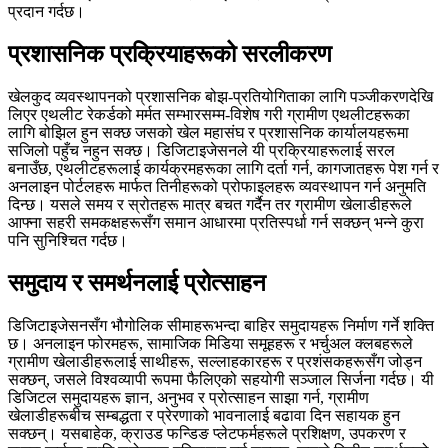
प्रदान गर्दछ।
प्रशासनिक प्रक्रियाहरूको सरलीकरण
खेलकुद व्यवस्थापनको प्रशासनिक बोझ-प्रतियोगिताका लागि पञ्जीकरणदेखि
लिएर एथलीट रेकर्डको मर्मत सम्भारसम्म-विशेष गरी ग्रामीण एथलीटहरूका
लागि बोझिल हुन सक्छ जसको खेल महासंघ र प्रशासनिक कार्यालयहरूमा
सजिलो पहुँच नहुन सक्छ। डिजिटाइजेसनले यी प्रक्रियाहरूलाई सरल
बनाउँछ, एथलीटहरूलाई कार्यक्रमहरूका लागि दर्ता गर्न, कागजातहरू पेश गर्न र
अनलाइन पोर्टलहरू मार्फत तिनीहरूको प्रोफाइलहरू व्यवस्थापन गर्न अनुमति
दिन्छ। यसले समय र स्रोतहरू मात्र बचत गर्दैन तर ग्रामीण खेलाडीहरूले
आफ्ना सहरी समकक्षहरूसँग समान आधारमा प्रतिस्पर्धा गर्न सक्छन् भन्ने कुरा
पनि सुनिश्चित गर्दछ।
समुदाय र समर्थनलाई प्रोत्साहन
डिजिटाइजेसनसँग भौगोलिक सीमाहरूभन्दा बाहिर समुदायहरू निर्माण गर्ने शक्ति
छ। अनलाइन फोरमहरू, सामाजिक मिडिया समूहहरू र भर्चुअल क्लबहरूले
ग्रामीण खेलाडीहरूलाई साथीहरू, सल्लाहकारहरू र प्रशंसकहरूसँग जोड्न
सक्छन्, जसले विश्वव्यापी रूपमा फैलिएको सहयोगी सञ्जाल सिर्जना गर्दछ। यी
डिजिटल समुदायहरू ज्ञान, अनुभव र प्रोत्साहन साझा गर्न, ग्रामीण
खेलाडीहरूबीच सम्बद्धता र प्रेरणाको भावनालाई बढावा दिन सहायक हुन
सक्छन्। यसबाहेक, क्राउड फन्डिङ प्लेटफर्महरूले प्रशिक्षण, उपकरण र