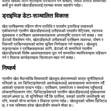
यात्रा खर्चका लागि स्रोतहरू परिचालन गर्न सक्छन्, जसले वित्तीय समर्थनको
कमी हुन सक्ने खेलाडीहरूलाई प्रत्यक्ष रूपमा सहयोग गर्दछ।
ड्राइभिङ डेटा-सञ्चालित विकास
खेल प्रशिक्षणमा पहिरन योग्य प्रविधि र प्रदर्शन ट्र्याकिङ एपहरूको
एकीकरणले ग्रामीण खेलाडीहरूलाई उनीहरूको प्रदर्शन मेट्रिक्स, स्वास्थ्य
सूचकहरू र प्रशिक्षण आवश्यकताहरूमा अन्तरदृष्टि प्रदान गर्न सक्छ। यस
डेटाको विश्लेषण गरेर, खेलाडीहरूले उनीहरूको प्रशिक्षण व्यवस्था, पोषण र
रिकभरी प्रक्रियाहरूको बारेमा सूचित निर्णयहरू गर्न सक्छन्। खेलकुद
सङ्गठनहरू र प्रशिक्षकहरूका लागि, डेटाको यो सम्पत्तिले ग्रामीण
खेलाडीहरूको विशेष आवश्यकताहरू पूरा गर्न सम्भावित च्याम्पियनहरू पहिचान
गर्न र विकास कार्यक्रमहरू सिल्याउन मद्दत गर्न सक्छ।
निष्कर्ष
ग्रामीण खेल मैदानदेखि विश्वव्यापी खेलकुद क्षेत्रसम्मको यात्रा चुनौतिहरूले
भरिएको छ, तर डिजिटाइजेसनले अवरोधहरूलाई अवसरहरूमा रूपान्तरण गर्दै
आशाको प्रकाश प्रदान गर्दछ। प्रशिक्षण, एक्सपोजर र समर्थनमा पहुँचलाई
लोकतान्त्रिकरण गरेर, डिजिटाइजेसनले ग्रामीण खेलाडीहरूलाई मुख्यधारामा
ल्याउने क्षमता छ, यो सुनिश्चित गर्दै कि प्रतिभा, यसको उत्पत्ति जस्तोसुकै भए
पनि, यसको योग्य मान्यता र विकास प्राप्त गर्दछ। खेलकुदको भविष्य डिजिटल
छ, र यस भविष्यमा हरेक खेलाडीसँग चम्कने मौका छ।