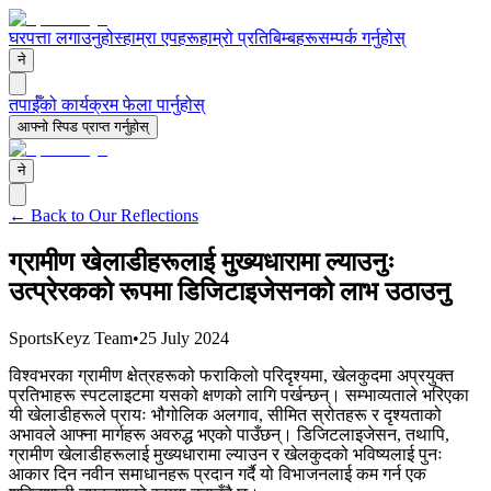
घर
पत्ता लगाउनुहोस्
हाम्रा एपहरू
हाम्रो प्रतिबिम्बहरू
सम्पर्क गर्नुहोस्
ने
तपाईँको कार्यक्रम फेला पार्नुहोस्
आफ्नो स्पिड प्राप्त गर्नुहोस्
ने
← Back to Our Reflections
ग्रामीण खेलाडीहरूलाई मुख्यधारामा ल्याउनुः
उत्प्रेरकको रूपमा डिजिटाइजेसनको लाभ उठाउनु
SportsKeyz Team
•
25 July 2024
विश्वभरका ग्रामीण क्षेत्रहरूको फराकिलो परिदृश्यमा, खेलकुदमा अप्रयुक्त
प्रतिभाहरू स्पटलाइटमा यसको क्षणको लागि पर्खन्छन्। सम्भाव्यताले भरिएका
यी खेलाडीहरूले प्रायः भौगोलिक अलगाव, सीमित स्रोतहरू र दृश्यताको
अभावले आफ्ना मार्गहरू अवरुद्ध भएको पाउँछन्। डिजिटलाइजेसन, तथापि,
ग्रामीण खेलाडीहरूलाई मुख्यधारामा ल्याउन र खेलकुदको भविष्यलाई पुनः
आकार दिन नवीन समाधानहरू प्रदान गर्दै यो विभाजनलाई कम गर्न एक