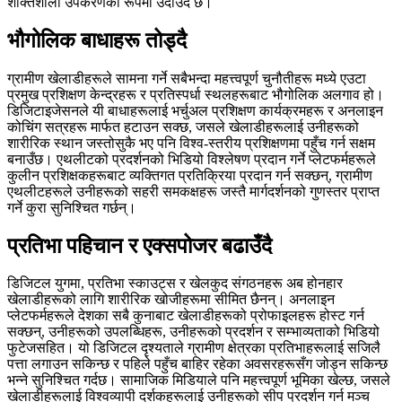
शक्तिशाली उपकरणको रूपमा उदाउँदै छ।
भौगोलिक बाधाहरू तोड्दै
ग्रामीण खेलाडीहरूले सामना गर्ने सबैभन्दा महत्त्वपूर्ण चुनौतीहरू मध्ये एउटा
प्रमुख प्रशिक्षण केन्द्रहरू र प्रतिस्पर्धा स्थलहरूबाट भौगोलिक अलगाव हो।
डिजिटाइजेसनले यी बाधाहरूलाई भर्चुअल प्रशिक्षण कार्यक्रमहरू र अनलाइन
कोचिंग सत्रहरू मार्फत हटाउन सक्छ, जसले खेलाडीहरूलाई उनीहरूको
शारीरिक स्थान जस्तोसुकै भए पनि विश्व-स्तरीय प्रशिक्षणमा पहुँच गर्न सक्षम
बनाउँछ। एथलीटको प्रदर्शनको भिडियो विश्लेषण प्रदान गर्ने प्लेटफर्महरूले
कुलीन प्रशिक्षकहरूबाट व्यक्तिगत प्रतिक्रिया प्रदान गर्न सक्छन्, ग्रामीण
एथलीटहरूले उनीहरूको सहरी समकक्षहरू जस्तै मार्गदर्शनको गुणस्तर प्राप्त
गर्ने कुरा सुनिश्चित गर्छन्।
प्रतिभा पहिचान र एक्सपोजर बढाउँदै
डिजिटल युगमा, प्रतिभा स्काउट्स र खेलकुद संगठनहरू अब होनहार
खेलाडीहरूको लागि शारीरिक खोजीहरूमा सीमित छैनन्। अनलाइन
प्लेटफर्महरूले देशका सबै कुनाबाट खेलाडीहरूको प्रोफाइलहरू होस्ट गर्न
सक्छन्, उनीहरूको उपलब्धिहरू, उनीहरूको प्रदर्शन र सम्भाव्यताको भिडियो
फुटेजसहित। यो डिजिटल दृश्यताले ग्रामीण क्षेत्रका प्रतिभाहरूलाई सजिलै
पत्ता लगाउन सकिन्छ र पहिले पहुँच बाहिर रहेका अवसरहरूसँग जोड्न सकिन्छ
भन्ने सुनिश्चित गर्दछ। सामाजिक मिडियाले पनि महत्त्वपूर्ण भूमिका खेल्छ, जसले
खेलाडीहरूलाई विश्वव्यापी दर्शकहरूलाई उनीहरूको सीप प्रदर्शन गर्न मञ्च