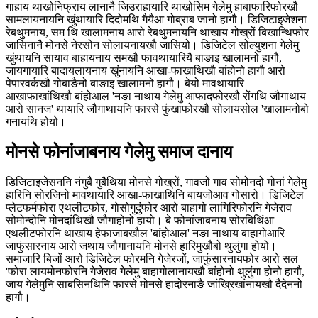
गाहाय थाखोनिफ्राय लानानै जिउराहायारि थाखोसिम गेलेमु हाबाफारिफोरखौ
सामलायनायनि खुंथायारि दिदोमथि गैयैआ गोब्राब जानो हागौ। डिजिटाइजेशना
रेबथुमनाय, सम थि खालामनाय आरो रेबथुमनायनि थाखाय गोख्रों बिखान्थिफोर
जासिनानै मोनसे नेरसोन सोलायनायखौ जासियो। डिजिटेल सोल्युशना गेलेमु
खुंथायनि सायाव बाहायनाय समखौ फावथायारियै बाङाइ खालामनो हागौ,
जायगायारि बादायलायनाय खुंनायनि आखा-फाखाथिखौ बांहोनो हागौ आरो
पेपारवर्कखौ गोबाङैनो बाङाइ खालामनो हागौ। बेयो मावथायारि
आखाफाखांथिखौ बांहोआल 'नङा नाथाय गेलेमु आफादफोरखौ रोंगथि जौगाथाय
आरो सानज' थायारि जौगाथायनि फारसे फुंखाफोरखौ सोलायसोल 'खालामनोबो
गनायथि होयो।
मोनसे फोनांजाबनाय गेलेमु समाज दानाय
डिजिटाइजेसननि नंगुबै गुबैथिया मोनसे गोख्रों, गावजों गाव सोमोनदो गोनां गेलेमु
हारिनि सोरजिनो मावथायारि आखा-फाखाथिनि बायजोआव गोसारो। डिजिटेल
प्लेटफर्मफोरा एथलीटफोर, गोसोगुदुंफोर आरो बाहागो लागिरिफोरनि गेजेराव
सोमोन्दोनि मोनदांथिखौ जौगाहोनो हायो। बे फोनांजाबनाय सोरबिथिंआ
एथलीटफोरनि थाखाय हेफाजाबखौल 'बांहोआल' नङा नाथाय बाहागोआरि
जाफुंसारनाय आरो जथाय जौगानायनि मोनसे हारिमुखौबो थुलुंगा होयो।
समाजारि बिजों आरो डिजिटेल फोरमनि गेजेरजों, जाफुंसारनायफोर आरो सल
'फोरा लायमोनफोरनि गेजेराव गेलेमु बाहागोलानायखौ बांहोनो थुलुंगा होनो हागौ,
जाय गेलेमुनि साबसिनथिनि फारसे मोनसे हादोरनाङै जांख्रिखांनायखौ दैदेननो
हागौ।