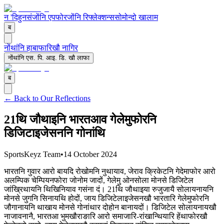
न '
दिहुनसं
जोंनि एपफोर
जोंनि रिफ्लेक्शन्स
सोमोन्दो खालाम
ब
नोंथांनि हाबाफारिखौ नागिर
नोंथांनि एस. पि. आइ. डि. खौ लाफा
ब
← Back to Our Reflections
21थि जौथाइनि भारतआव गेलेमुफोरनि
डिजिटाइजेसननि गोनांथि
SportsKeyz Team
•
14 October 2024
भारतनि गुवार आरो बायदि रोखोमनि नुथायाव, जेराव क्रिकेटनि गेदेमाफोर आरो
अलम्पिक चेम्पियनफोरा जोनोम जादों, गेलेमु ओनसोला मोनसे डिजिटेल
जांख्रिथायनि थिखिनियाव गसंना दं। 21थि जौथाइया रुजुजायै सोलायनायनि
मोनसे जुगनि सिनायथि होदों, जाय डिजिटेलाइजेसनखौ भारतारि गेलेमुफोरनि
जौगानायनि थाखाय मोनसे गोनांथार दोहोन बानायदों। डिजिटेल सोलायनायखौ
नाजावनानै, भारतआ भुमखौराङारि आरो समाजारि-रांखान्थियारि हेंथाफोरखौ