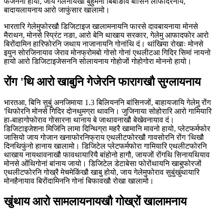
फेजेननो हायो, जाय गेलेनायखौ बुहुमनां बिबाङाव बांसिन लाफादेरनाय,
बादायलायनाय आरो जाफुंसार खालामो।
भारतारि गेलेमुफोरखौ डिजिटाइज खालामनायनि फारसे दावबायनाया मोनसे
मैराथन, मोनसे स्प्रिंट नङा, आरो बेनि थाखाय सरकार, गेलेमु आफादफोर आरो
बिरोंदामिन हारिफोरनि जथाय नाजानायनि गोनांथि दं। थांखिया रोखाः मोनसे
इयुन सोरजिनायाव जेराव मोनफ्रोमबो गोसो गोनां एथलीटआ गिदिर सिमां नायनो
हायो आरो डिजिटाइजेसननि सोलायनाय गोहोजों गोहोगोरा मोननो हायो।
रोंग 'थि आरो खाबुनि गेजेरनि फारागखौ सुग्लायनाय
भारतआ, बिनि सुबुं अनजिमाया 1.3 बिलियननि बांसिनजों, बाहायजायि गेलेमु रोंग
'थिफोरनि मोनसे गिदिर दोनथुमग्रा थावनि। जुजिनाया सोहोरारि आरो गामियारि
हा-बाहागोफोराव गोसारना थानाय बे जाथावनाखौ बेखेवनायाव दं।
डिजिटाइजेशना मिजिंनि लामा दिन्थिग्रा महरै खामानि मावनो हायो, प्लेटफर्मफोर
जासियो जाय गोजान खनाफोरनिफ्राय एथलीटफोरखौ गावसोरनि रोंग 'थिखौ
दिनथिफुंनो हानाय खालामो। डिजिटेल प्लेटफर्मफोरा गामियारि एथलीटफोरनि
थाखाय नायथावनाखौ फावथायारियै बांहोनो हागौ, जायजों रोंगथि सिनायथियाव
मोनसे ओंथिगोनां बांनाय जायो। डिजिटेल डेटाबेसा फोरोंथायनि खाबुफोरजों
एथलीटफोरनि गोख्रै मेचमेकिंखौ खाबु होयो, जाय गेलेमुफोराव सुबुंखुंथायारि
मोनहैनायाव बिरोंदामिननि गोनां बिफावखौ रोखा खालामो।
खुंथाय आरो सामलायनायखौ गोख्रों खालामनाय