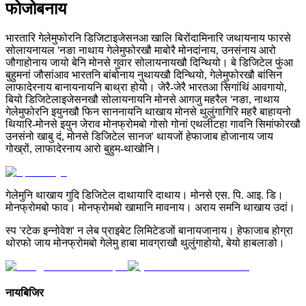
फोजोबनाय
भारतारि गेलेमुफोरनि डिजिटाइजेसनआ खालि बिरोंदामिनारि जथायनाय फारसे
सोलायनायल 'नङा नाथाय गेलेमुफोरखौ माबोरै मोनदांनाय, उनसंनाय आरो
जौगाहोनाय जायो बेनि मोनसे गुवार सोलायनायखौ दिन्थियो। बे डिजिटेल फुंआ
बुहुमनां जौसांआव भारतनि बांबोनाय नुथायखौ दिन्थियो, गेलेमुफोरखौ बांसिन
लाफादेरनाय बानायनायनि बाथ्रा होयो। जेरै-जेरै भारतआ सिगांथिं आवगायो,
बियो डिजिटेलाइजेसनखौ सोलायनायनि मोनसे आगजु महरैल 'नङा, नाथाय
गेलेमुफोरनि इयुनखौ फिन साननायनि थाखाय मोनसे थुलुंगागिरि महरै बाहायनो
थियारि-मोनसे इयुन जेराव मोनफ्रोमबो गोसो गोनां एथलीटहा गावनि सिमांफोरखौ
उनसंनो खाबु दं, मोनसे डिजिटेल सानज' थायजों हेफाजाब होजानाय जाय
गोख्रों, लाफादेरनाय आरो बुहुम-थाखोनि।
गेलेमुनि थाखाय गुदि डिजिटेल दाथायारि दाथाय। मोनसे एस. पि. आइ. डि।
मोनफ्रोमबो फाव। मोनफ्रोमबो खामानि मावनाय। अराय समनि थाखाय उदां।
स्प 'रटेक इन्नोवेश' न लेब प्राइबेट लिमिटेडजों बानायजानाय। हेफाजाब होग्रा
थोरफो जाय मोनफ्रोमबो गेलेमु हाबा मावग्राखौ थुलुंगाहोयो, बेयो हाबलाङो।
नायबिजिर